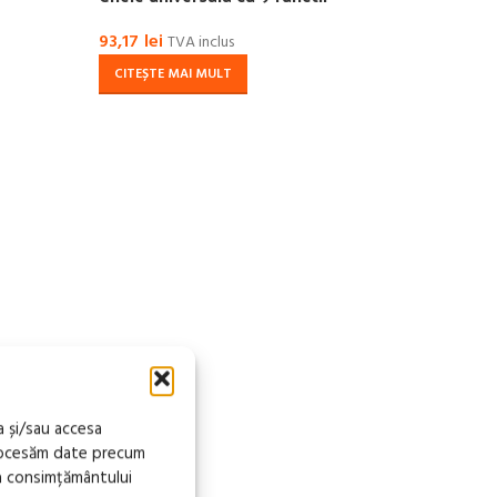
93,17
lei
106,
TVA inclus
CITEȘTE MAI MULT
CIT
a și/sau accesa
procesăm date precum
a consimțământului