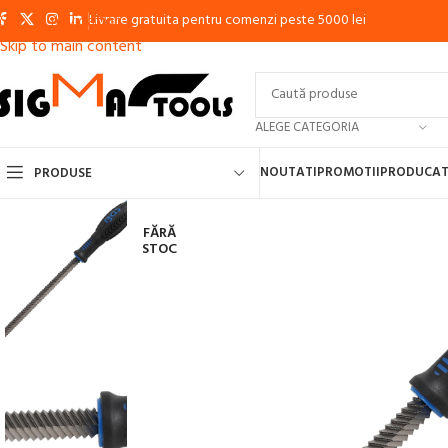
Livrare gratuita pentru comenzi peste 5000 lei
Skip to navigation
Skip to main content
ALEGE CATEGORIA
NOUTATI
PROMOTII
PRODUCAT
PRODUSE
FĂRĂ
STOC
APARATE DE SUDURA CU ELECTROD, MMA, INVERTOR
APARATE DE S
APARATE DE SUDURA IN PUNCTE
APARATE DE TAIERE CU PLASMA
MA