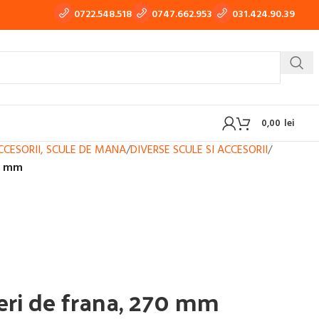
0722.548.518
0747.662.953
031.424.90.39
0,00
lei
ACCESORII, SCULE DE MANA
/
DIVERSE SCULE SI ACCESORII
/
70 mm
 TIG-WIG
APARATE DE TRAS TABLA, TINICHIGERIE AUTO
OXI-GAZ
BUTELII SI REDUCTOARE GAZ
ieri de frana, 270 mm