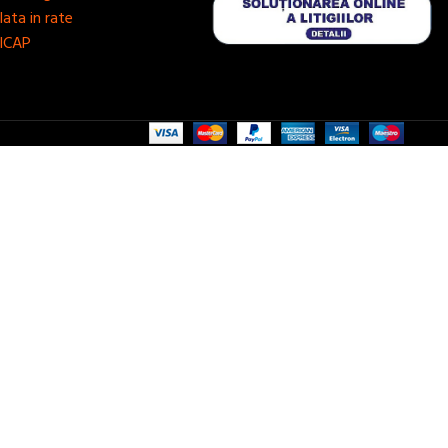
lata in rate
ICAP