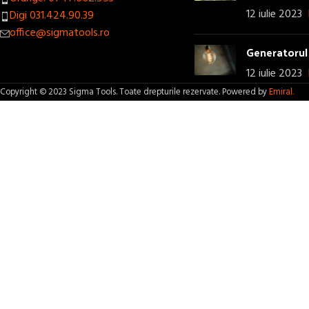
12 iulie 2023
Digi 031.424.90.39
office@sigmatools.ro
Generatorul 
12 iulie 2023
Copyright © 2023 Sigma Tools. Toate drepturile rezervate. Powered by
Emiral.