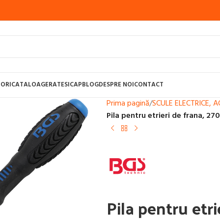
ORI
CATALOAGE
RATE
SICAP
BLOG
DESPRE NOI
CONTACT
Prima pagină
/
SCULE ELECTRICE, 
Pila pentru etrieri de frana, 2
UDURA CU SARMA, MIG-MAG
APARATE SUDURA CU BAGHETE SI ARGON,
STI PENTRU SUDURA
CONSUMABILE SUDURA
APARATE SUDURA TAIERE 
Pila pentru etr