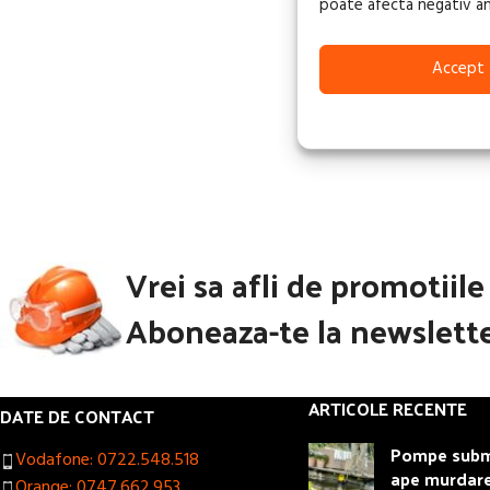
poate afecta negativ anum
Accept
Vrei sa afli de promotiil
Aboneaza-te la newslette
ARTICOLE RECENTE
DATE DE CONTACT
Pompe subme
Vodafone: 0722.548.518
ape murdar
Orange: 0747.662.953