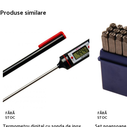
Produse similare
FĂRĂ
FĂRĂ
STOC
STOC
Termometru digital cu sonda de inox
Set poansoane