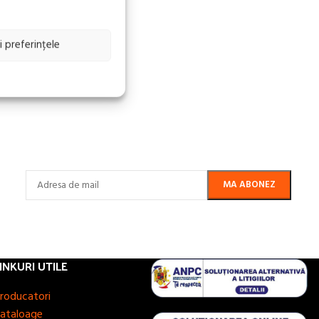
i preferințele
INKURI UTILE
roducatori
ataloage