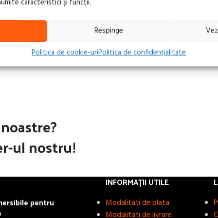
ite caracteristici și funcții.
Respinge
Vez
Politica de cookie-uri
Politica de confidențialitate
e noastre?
r-ul nostru!
INFORMAȚII UTILE
L
rsibile pentru
Modalitati de plata
P
e
Modalitati de livrare
C