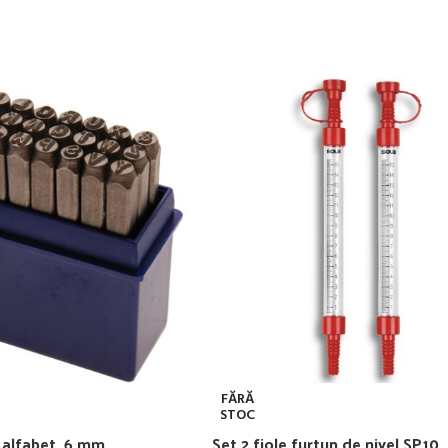
FĂRĂ
STOC
 alfabet, 6 mm
Set 2 fiole furtun de nivel SP10