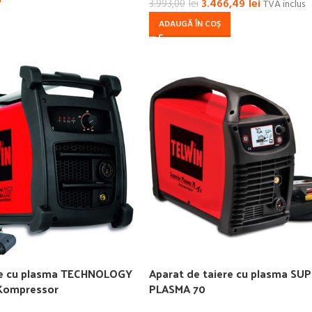
3.466,49
lei
3.993,00
lei
TVA inclus
ADAUGĂ ÎN COȘ
ere cu plasma TECHNOLOGY
Aparat de taiere cu plasma SU
Kompressor
PLASMA 70