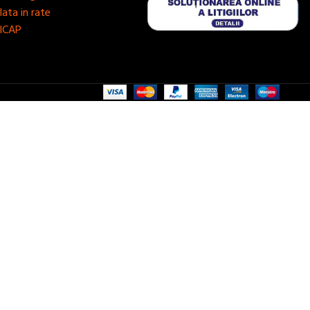
lata in rate
ICAP