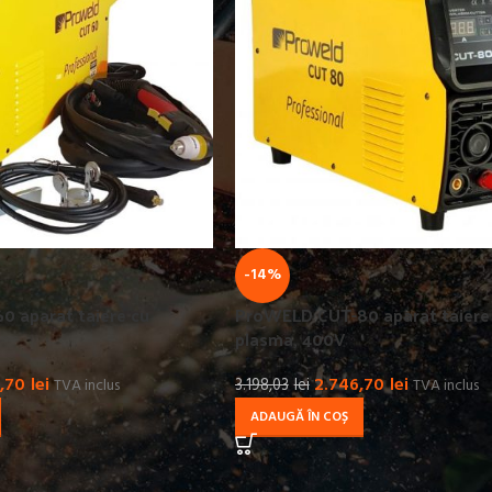
-14%
 aparat taiere cu
ProWELD CUT-80 aparat taiere
plasma, 400V
,70
lei
2.746,70
lei
TVA inclus
3.198,03
lei
TVA inclus
ADAUGĂ ÎN COȘ