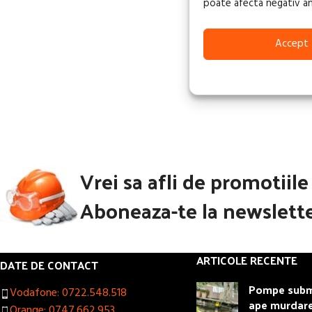
poate afecta negativ anum
Accept
Vrei sa afli de promotiil
Aboneaza-te la newslette
ARTICOLE RECENTE
DATE DE CONTACT
Pompe subme
Vodafone: 0722.548.518
ape murdar
Orange: 0747.662.953