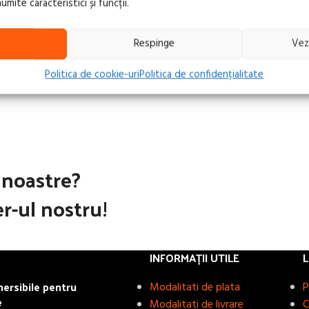
ite caracteristici și funcții.
Respinge
Vez
Politica de cookie-uri
Politica de confidențialitate
e noastre?
r-ul nostru!
INFORMAȚII UTILE
L
rsibile pentru
Modalitati de plata
P
e
Modalitati de livrare
C