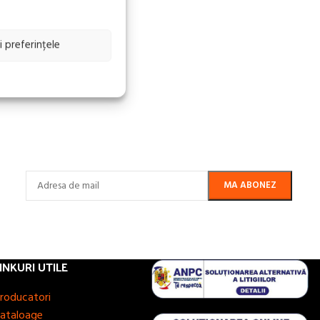
i preferințele
INKURI UTILE
roducatori
ataloage