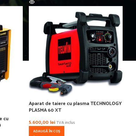
Aparat de taiere cu plasma TECHNOLOGY
PLASMA 60 XT
e cu
5.600,00
lei
TVA inclus
)
ADAUGĂ ÎN COȘ