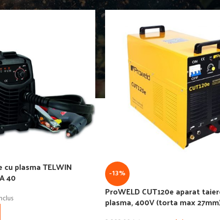
re cu plasma TELWIN
-13%
A 40
ProWELD CUT120e aparat taier
nclus
plasma, 400V (torta max 27mm