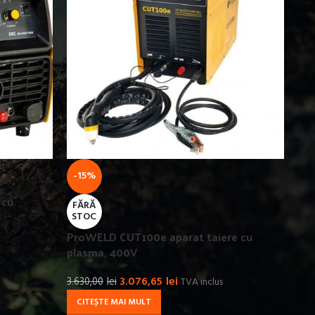
-15%
 cu
FĂRĂ
STOC
ProWELD CUT100e aparat taiere cu
plasma, 400V
3.076,65
lei
3.630,00
lei
TVA inclus
CITEȘTE MAI MULT