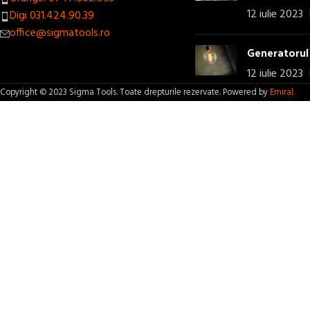
12 iulie 2023
Digi 031.424.90.39
office@sigmatools.ro
Generatorul 
12 iulie 2023
Copyright © 2023 Sigma Tools. Toate drepturile rezervate. Powered by
Emiral.