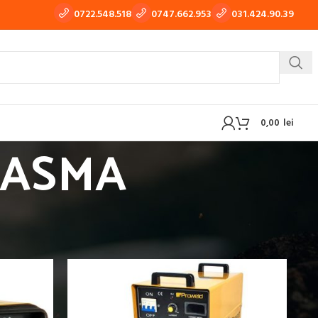
0722.548.518
0747.662.953
031.424.90.39
0,00
lei
LASMA
 TIG-WIG
APARATE DE TRAS TABLA, TINICHIGERIE AUTO
ERE CU PLASMA
OXI-GAZ
BUTELII SI REDUCTOARE GAZ