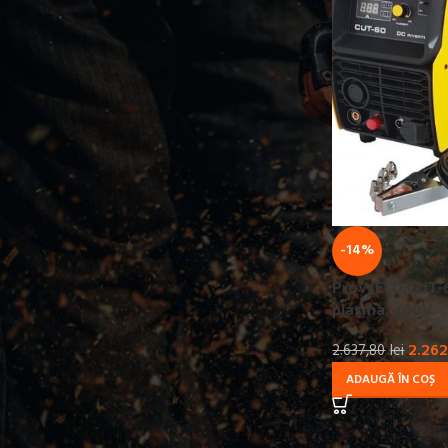
TENSIUNE ALIMENTARE
230
3
380
3
400
3
CURENT DE SUDURA
-14%
160
1
ProWELD CUT-60
40
2
plasma, 400V
60
1
70
2.262
1
2.637,80
lei
ADAUGĂ ÎN COȘ
PRODUCATOR