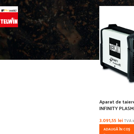
PROWELD
4
TELWIN
5
Aparat de taie
INFINITY PLASM
3.091,55
lei
TVA i
ADAUGĂ ÎN COȘ