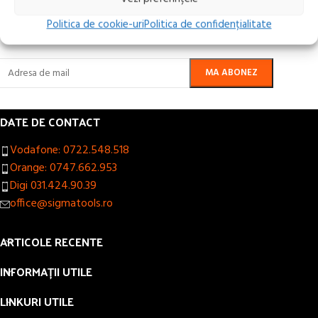
Aboneaza-te la newsletter-ul nostru!
Politica de cookie-uri
Politica de confidențialitate
DATE DE CONTACT
Vodafone: 0722.548.518
Orange: 0747.662.953
Digi 031.424.90.39
office@sigmatools.ro
ARTICOLE RECENTE
INFORMAȚII UTILE
LINKURI UTILE