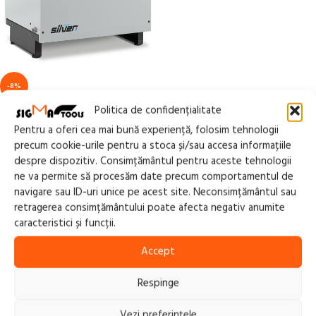
-8%
Compresor cu surub tip LIGHT
Politica de confidențialitate
SILVER 10, 8 bar
Pentru a oferi cea mai bună experiență, folosim tehnologii
precum cookie-urile pentru a stoca și/sau accesa informațiile
19.360,00
lei
20.993,50
lei
TVA
despre dispozitiv. Consimțământul pentru aceste tehnologii
inclus
ne va permite să procesăm date precum comportamentul de
ADAUGĂ ÎN COȘ
navigare sau ID-uri unice pe acest site. Neconsimțământul sau
retragerea consimțământului poate afecta negativ anumite
caracteristici și funcții.
Accept
Respinge
Vrei sa afli de promotiile noastre?
Vezi preferințele