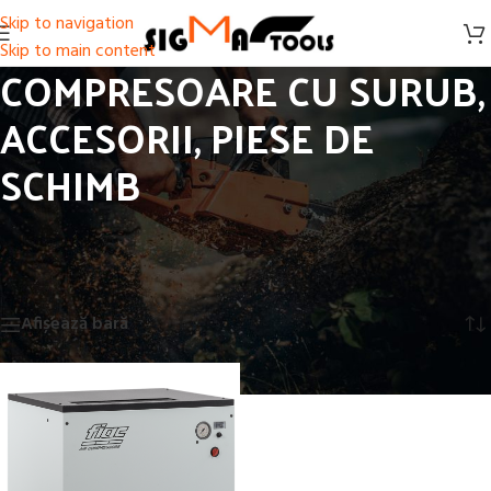
Skip to navigation
Skip to main content
COMPRESOARE CU SURUB,
ACCESORII, PIESE DE
SCHIMB
Prima pagină
/
COMPRESOARE, SCULE PNEUMATICE, ACCESORII
/
COMPRESOARE CU SURUB, ACCESORII, PIESE DE SCHIMB
Afișez singurul rezultat
Afișează bară