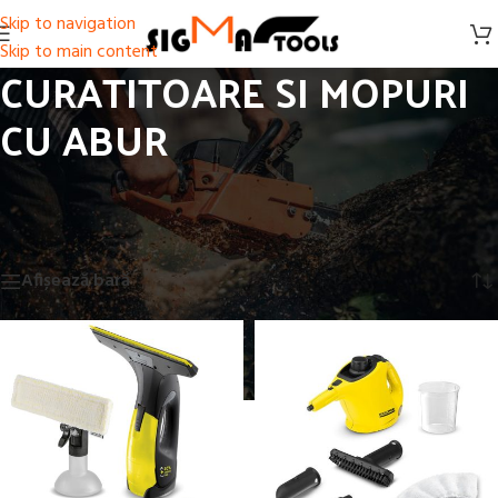
Skip to navigation
Skip to main content
CURATITOARE SI MOPURI
CU ABUR
Prima pagină
/
UTILAJE CURATENIE
/
CURATITOARE SI MOPURI CU ABUR
Afișez 1 - 12 din 13 rezultate
Afișează bară