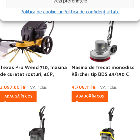
Vezi preferințele
Politica de cookie-uri
Politica de confidențialitate
Texas Pro Weed 710, masina
Masina de frecat monodisc
de curatat rosturi, 4CP,
Kärcher tip BDS 43/150 C
benzina, perie nylon/metal,
Clasic
70 cm
3.097,60
lei
4.708,11
lei
TVA inclus
TVA inclus
ADAUGĂ ÎN COȘ
ADAUGĂ ÎN COȘ