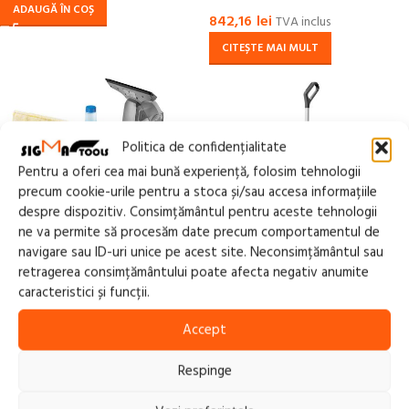
ADAUGĂ ÎN COȘ
842,16
lei
TVA inclus
CITEȘTE MAI MULT
Politica de confidențialitate
Pentru a oferi cea mai bună experiență, folosim tehnologii
precum cookie-urile pentru a stoca și/sau accesa informațiile
despre dispozitiv. Consimțământul pentru aceste tehnologii
ne va permite să procesăm date precum comportamentul de
navigare sau ID-uri unice pe acest site. Neconsimțământul sau
retragerea consimțământului poate afecta negativ anumite
Curatitor profesional de
Mop electric Karcher, cu
caracteristici și funcții.
ferestre WVP 10 Adv *EU
acumulator 2x4V, 2.5Ah, rola
180mm, tip FC 2-4 BATTERY
Accept
1.216,05
lei
SET 2B DUO
1.226,94
lei
TVA inclus
TVA inclus
ADAUGĂ ÎN COȘ
Respinge
ADAUGĂ ÎN COȘ