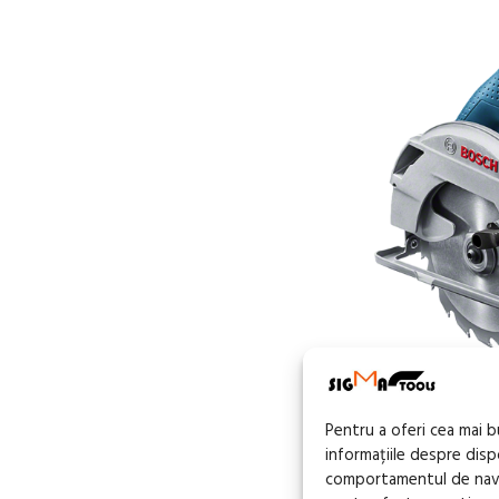
FĂRĂ
STOC
Pentru a oferi cea mai 
Fierastrau circ
informațiile despre dis
tip GKS 600
comportamentul de navig