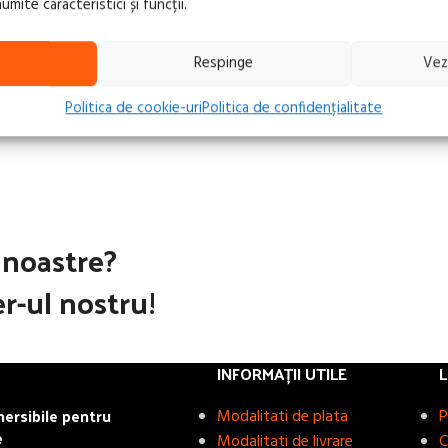
ite caracteristici și funcții.
847,00
lei
clus
TVA inclus
T
CITEȘTE MAI MULT
Respinge
Vez
1
2
3
→
Politica de cookie-uri
Politica de confidențialitate
e noastre?
r-ul nostru!
INFORMAȚII UTILE
L
rsibile pentru
Modalitati de plata
P
e
Modalitati de livrare
C