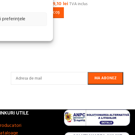
859,10
lei
919,60
lei
TVA inclus
ADAUGĂ ÎN COȘ
i preferințele
INKURI UTILE
roducatori
ataloage