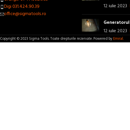
12 iulie 2023
Digi 031.424.90.39
office@sigmatools.ro
Generatorul 
12 iulie 2023
Copyright © 2023 Sigma Tools. Toate drepturile rezervate. Powered by
Emiral.