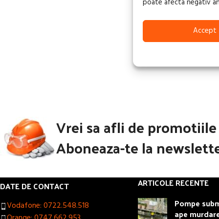
poate afecta negativ anum
847,00
lei
TVA in
CITEȘTE MAI MUL
Accept
Vrei sa afli de promotiil
Aboneaza-te la newslette
ARTICOLE RECENTE
DATE DE CONTACT
Pompe subme
Vodafone: 0722.548.518
ape murdar
Orange: 0747.662.953