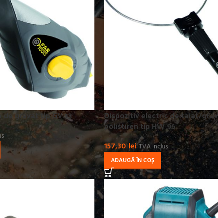
a de gravat tip GV 13
Dispozitiv electric de taiat/gra
polistiren tip HW 96
us
157,30
lei
TVA inclus
ADAUGĂ ÎN COȘ