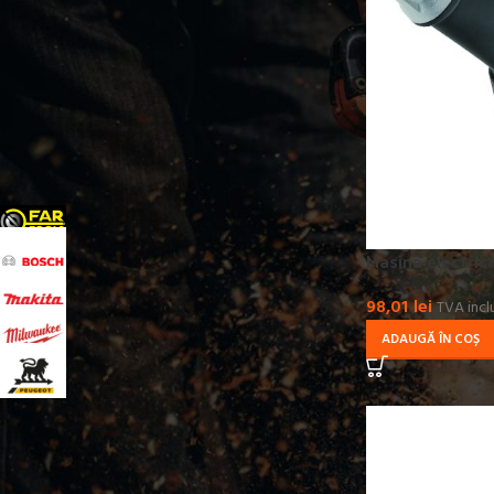
TENSIUNE ALIMENTARE
230
29
PRODUCATOR
Fartools
14
Masina electric
BOSCH
5
MAKITA
7
98,01
lei
TVA incl
MILWAUKEE
1
ADAUGĂ ÎN COȘ
PEUGEOT
4