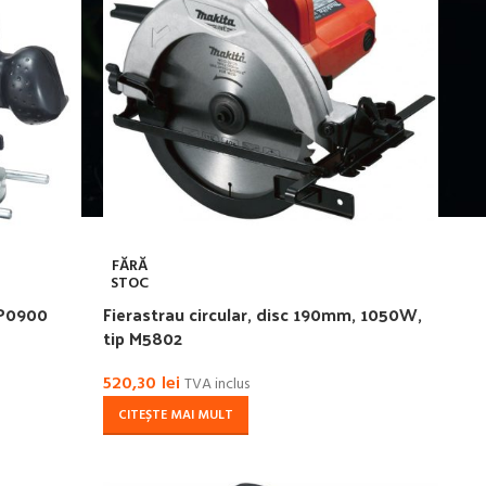
FĂRĂ
STOC
RP0900
Fierastrau circular, disc 190mm, 1050W,
tip M5802
520,30
lei
TVA inclus
CITEȘTE MAI MULT