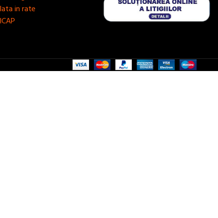
lata in rate
ICAP