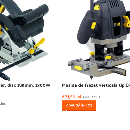
ular, disc 185mm, 1300W,
Masina de frezat verticala tip 
671,55
lei
TVA inclus
clus
ADAUGĂ ÎN COȘ