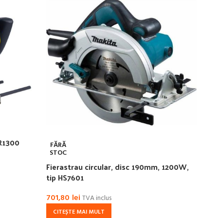
ER1300
FĂRĂ
STOC
Fierastrau circular, disc 190mm, 1200W,
tip HS7601
701,80
lei
TVA inclus
CITEȘTE MAI MULT