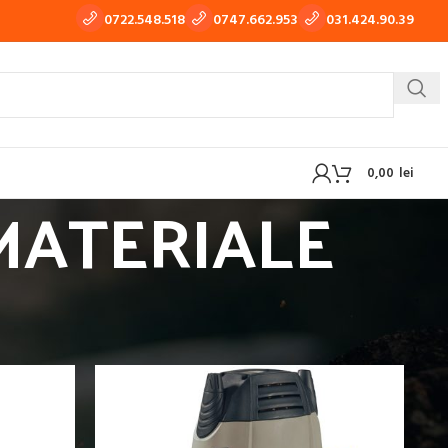
0722.548.518
0747.662.953
031.424.90.39
0,00
lei
 MATERIALE
 TIG-WIG
APARATE DE TRAS TABLA, TINICHIGERIE AUTO
TOARE MATERIALE
OXI-GAZ
BUTELII SI REDUCTOARE GAZ