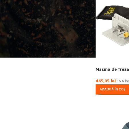
Masina de freza
465,85
lei
TVA in
ADAUGĂ ÎN COȘ