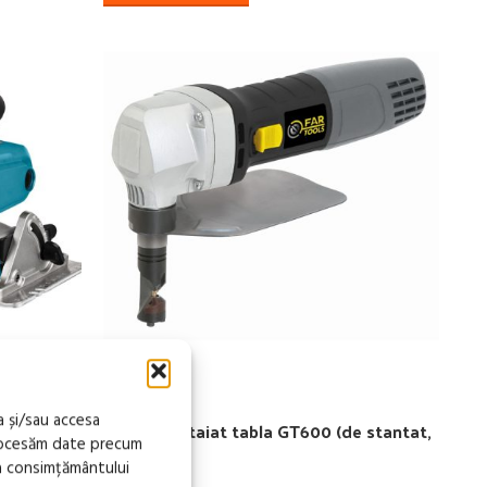
-7%
a și/sau accesa
, 1600W,
Masina de taiat tabla GT600 (de stantat,
procesăm date precum
Nibbler)
a consimțământului