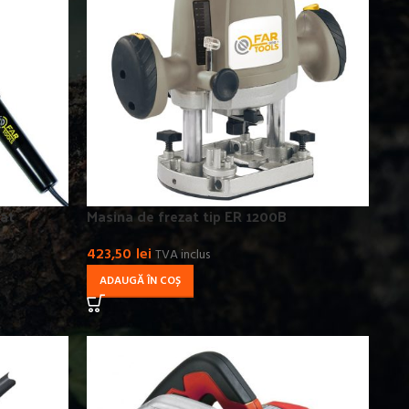
vat
Masina de frezat tip ER 1200B
423,50
lei
TVA inclus
ADAUGĂ ÎN COȘ