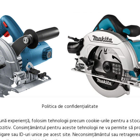
Politica de confidențialitate
FĂRĂ
STOC
bună experiență, folosim tehnologii precum cookie-urile pentru a stoc
ular, disc 165mm, 1200W,
Fierastrau circular, disc 190mm
pozitiv. Consimțământul pentru aceste tehnologii ne va permite să 
tip HS7611K
are sau ID-uri unice pe acest site. Neconsimțământul sau retragere