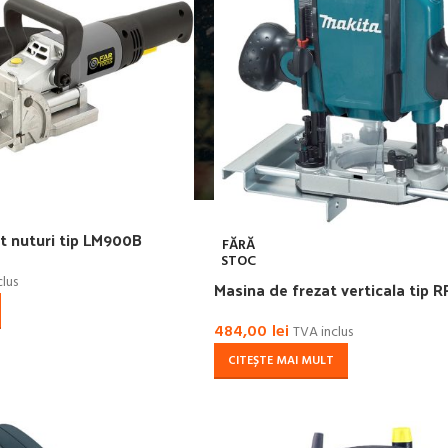
t nuturi tip LM900B
FĂRĂ
STOC
clus
Masina de frezat verticala tip 
484,00
lei
TVA inclus
CITEȘTE MAI MULT