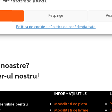
ite caracteristici și funcții.
Respinge
Vez
Politica de cookie-uri
Politica de confidențialitate
e noastre?
r-ul nostru!
INFORMAȚII UTILE
L
rsibile pentru
Modalitati de plata
P
e
Modalitati de livrare
C