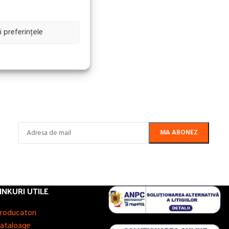
i preferințele
INKURI UTILE
roducatori
ataloage