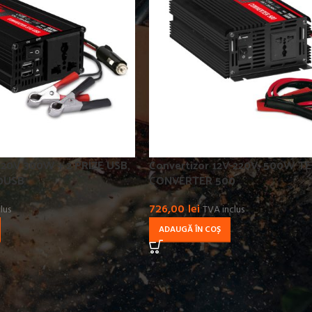
220V 300W + 2 PRIZE USB,
Convertizor 12V-220V, 500W T
0USB
CONVERTER 500
726,00
lei
lus
TVA inclus
ADAUGĂ ÎN COȘ