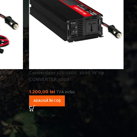
ELWIN
Convertizor 12V-220V, 1000 W tip
CONVERTER 1000
1.200,00
lei
TVA inclus
ADAUGĂ ÎN COȘ