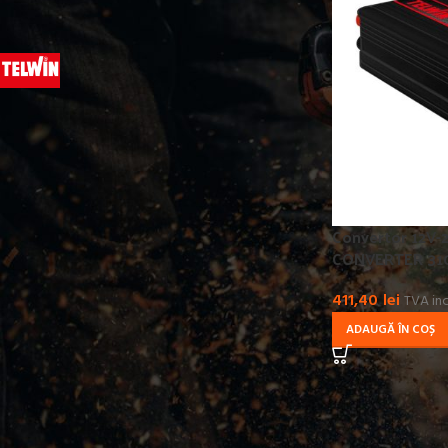
PRODUCATOR
TELWIN
3
Convertor 12V-
CONVERTER 31
411,40
lei
TVA inc
ADAUGĂ ÎN COȘ