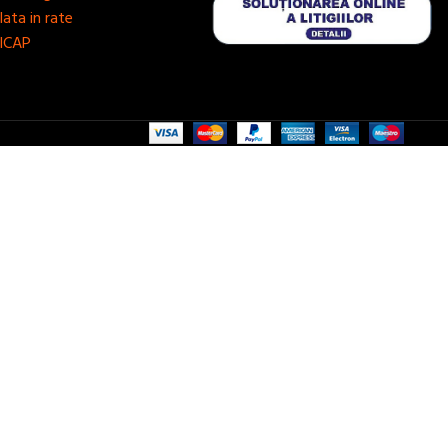
lata in rate
ICAP