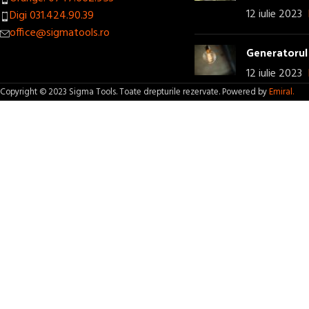
12 iulie 2023
Digi 031.424.90.39
office@sigmatools.ro
Generatorul 
12 iulie 2023
Copyright © 2023 Sigma Tools. Toate drepturile rezervate. Powered by
Emiral.