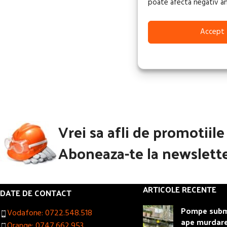
poate afecta negativ anum
Accept
Vrei sa afli de promotiil
Aboneaza-te la newslette
ARTICOLE RECENTE
DATE DE CONTACT
Pompe subme
Vodafone: 0722.548.518
ape murdar
Orange: 0747.662.953