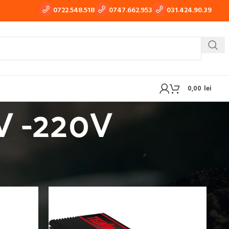
0722.548.518
0747.662.953
031.424.90.39
0,00
lei
 -220V
 TIG-WIG
APARATE DE TRAS TABLA, TINICHIGERIE AUTO
ARE AUTO 12V -220V
OXI-GAZ
BUTELII SI REDUCTOARE GAZ