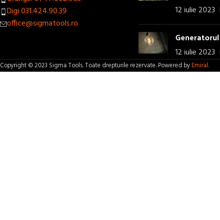
12 iulie 2023
Digi 031.424.90.39
office@sigmatools.ro
Generatorul 
12 iulie 2023
Copyright © 2023 Sigma Tools. Toate drepturile rezervate. Powered by
Emiral.