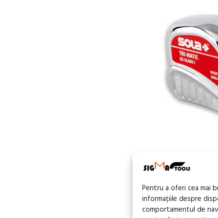
FĂRĂ
STOC
Ruleta SOLA TR
Pentru a oferi cea mai 
precizie I
informațiile despre dis
comportamentul de navig
68,97
lei
TVA incl