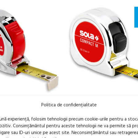
FĂRĂ
Politica de confidențialitate
STOC
I-MATIC TM 3, 3m, clasa de
Ruleta magnetica SOLA COMPA
bună experiență, folosim tehnologii precum cookie-urile pentru a stoc
5m
pozitiv. Consimțământul pentru aceste tehnologii ne va permite să 
are sau ID-uri unice pe acest site. Neconsimțământul sau retragere
81,07
lei
us
TVA inclus