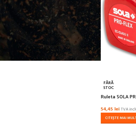
FĂRĂ
STOC
Ruleta SOLA PR
54,45
lei
TVA incl
CITEȘTE MAI MUL