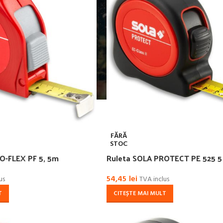
FĂRĂ
STOC
O-FLEX PF 5, 5m
Ruleta SOLA PROTECT PE 525 5
54,45
lei
us
TVA inclus
T
CITEȘTE MAI MULT