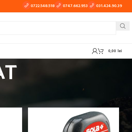
0722.548.518
0747.662.953
031.424.90.39
0,00
lei
AT
 TIG-WIG
APARATE DE TRAS TABLA, TINICHIGERIE AUTO
MASURAT
OXI-GAZ
BUTELII SI REDUCTOARE GAZ