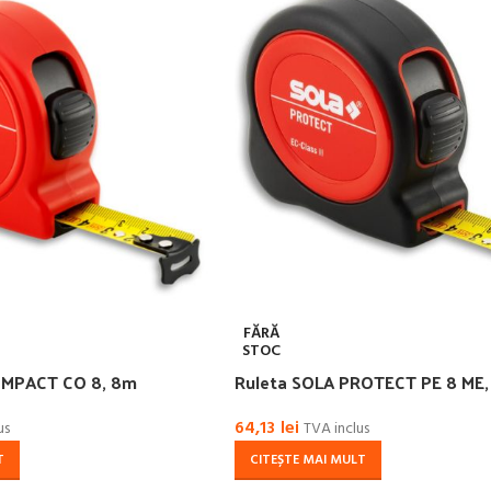
FĂRĂ
STOC
OMPACT CO 8, 8m
Ruleta SOLA PROTECT PE 8 ME
64,13
lei
us
TVA inclus
T
CITEȘTE MAI MULT