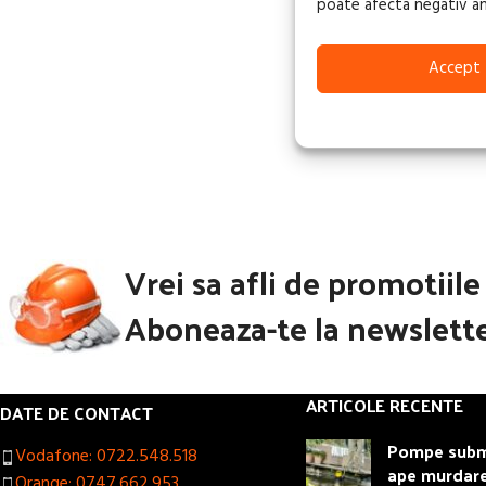
poate afecta negativ anum
CITEȘTE MAI MUL
Accept
Vrei sa afli de promotiil
Aboneaza-te la newslette
ARTICOLE RECENTE
DATE DE CONTACT
Pompe subme
Vodafone: 0722.548.518
ape murdar
Orange: 0747.662.953