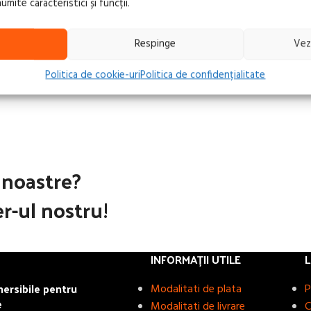
ite caracteristici și funcții.
T
CITEȘTE MAI MULT
Respinge
Vez
1
2
3
4
→
Politica de cookie-uri
Politica de confidențialitate
e noastre?
r-ul nostru!
INFORMAȚII UTILE
L
rsibile pentru
Modalitati de plata
P
e
Modalitati de livrare
C