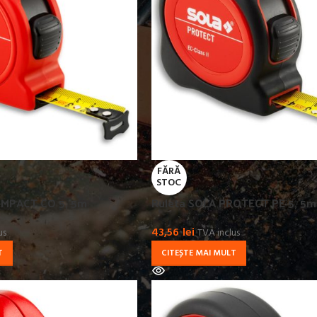
FĂRĂ
STOC
OMPACT CO 5, 5m
Ruleta SOLA PROTECT PE 5, 5m
43,56
lei
us
TVA inclus
T
CITEȘTE MAI MULT