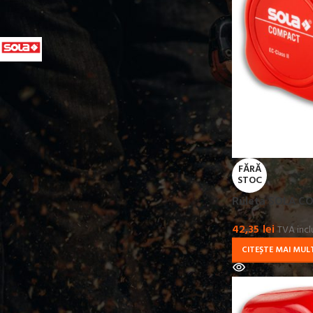
PRODUCATOR
SOLA
41
FĂRĂ
STOC
Ruleta SOLA C
42,35
lei
TVA incl
CITEȘTE MAI MUL