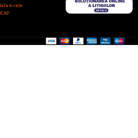
lata in rate
ICAP