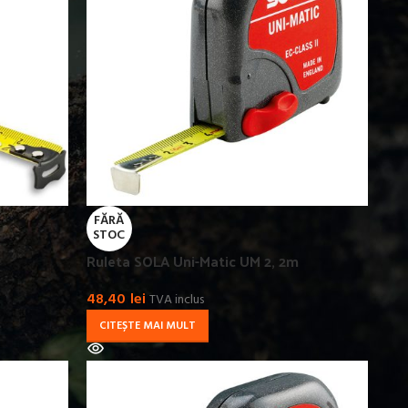
FĂRĂ
STOC
Ruleta SOLA Uni-Matic UM 2, 2m
48,40
lei
TVA inclus
CITEȘTE MAI MULT