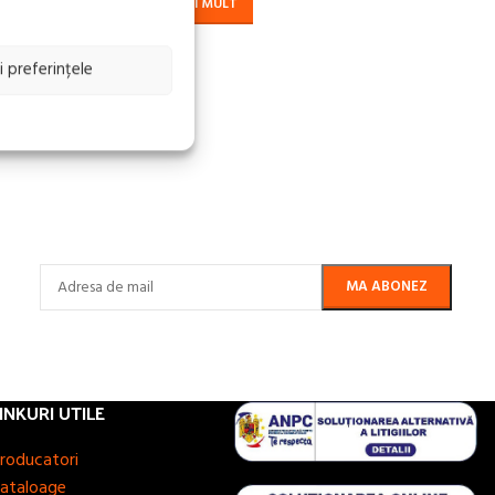
CITEȘTE MAI MULT
i preferințele
INKURI UTILE
roducatori
ataloage