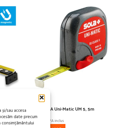
FĂRĂ
STOC
CT M CO
Ruleta SOLA Uni-Matic UM 5, 5m
a și/sau accesa
procesăm date precum
84,70
lei
TVA inclus
a consimțământului