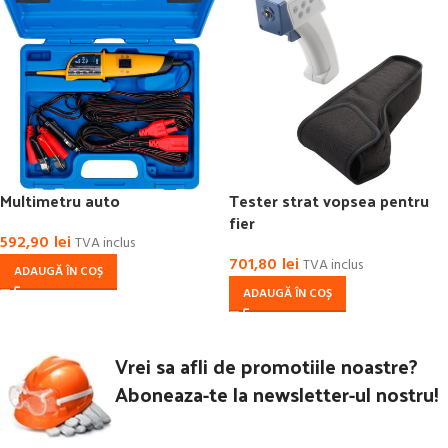
Multimetru auto
Tester strat vopsea pentru
fier
592,90
lei
TVA inclus
701,80
lei
TVA inclus
ADAUGĂ ÎN COȘ
ADAUGĂ ÎN COȘ
Vrei sa afli de promotiile noastre?
Aboneaza-te la newsletter-ul nostru!