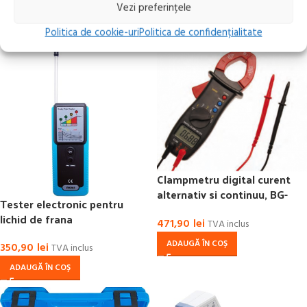
254,10
lei
Vezi preferințele
TVA inclus
CITEȘTE MAI MULT
CITEȘTE MAI MULT
Politica de cookie-uri
Politica de confidențialitate
Clampmetru digital curent
alternativ si continuu, BG-
Tester electronic pentru
2202
lichid de frana
471,90
lei
TVA inclus
ADAUGĂ ÎN COȘ
350,90
lei
TVA inclus
ADAUGĂ ÎN COȘ