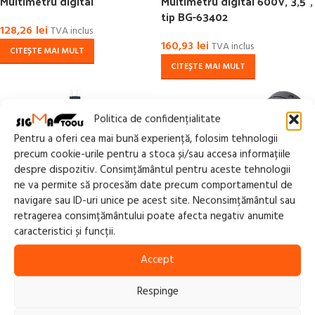
Multimetru digital
Multimetru digital 600V, 3,5″,
tip BG-63402
128,26
lei
TVA inclus
160,93
lei
TVA inclus
CITEȘTE MAI MULT
CITEȘTE MAI MULT
Politica de confidențialitate
Pentru a oferi cea mai bună experiență, folosim tehnologii
precum cookie-urile pentru a stoca și/sau accesa informațiile
despre dispozitiv. Consimțământul pentru aceste tehnologii
ne va permite să procesăm date precum comportamentul de
navigare sau ID-uri unice pe acest site. Neconsimțământul sau
retragerea consimțământului poate afecta negativ anumite
caracteristici și funcții.
FĂRĂ
STOC
FĂRĂ
Ampermetru (tester) digital
Accept
STOC
pentru sigurante auto, tip
Tester profesional pentru
BG-63520
lichid de frana, afisaj LED
Respinge
181,50
lei
TVA inclus