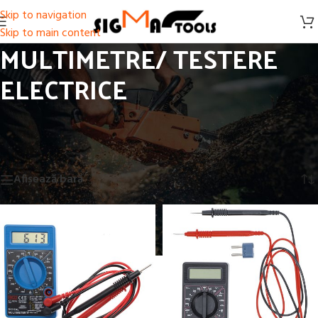
Skip to navigation
Skip to main content
MULTIMETRE/ TESTERE
ELECTRICE
Prima pagină
/
SCULE ELECTRICE, ACCESORII, SCULE DE MANA
/
MULTIMETRE/ TESTERE ELECTRICE
Afișez toate cele 12 rezultate
Afișează bară