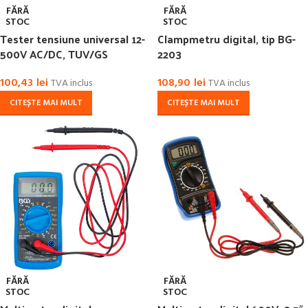
FĂRĂ
FĂRĂ
STOC
STOC
Tester tensiune universal 12-
Clampmetru digital, tip BG-
500V AC/DC, TUV/GS
2203
100,43
lei
108,90
lei
TVA inclus
TVA inclus
CITEȘTE MAI MULT
CITEȘTE MAI MULT
FĂRĂ
FĂRĂ
STOC
STOC