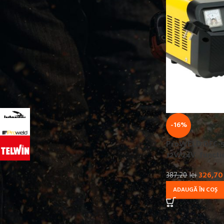
TENSIUNE ALIMENTARE
230
18
380
2
PRODUCATOR
INTENSIV
4
-16%
PROWELD
3
ProWELD DFC-5
TELWIN
16
12V/24V, functi
326,70
387,20
lei
ADAUGĂ ÎN COȘ