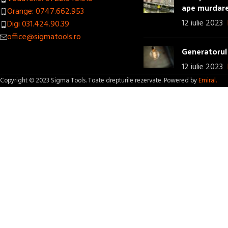
ape murdar
Orange: 0747.662.953
12 iulie 2023
Digi 031.424.90.39
office@sigmatools.ro
Generatorul 
12 iulie 2023
Copyright © 2023 Sigma Tools. Toate drepturile rezervate. Powered by
Emiral.