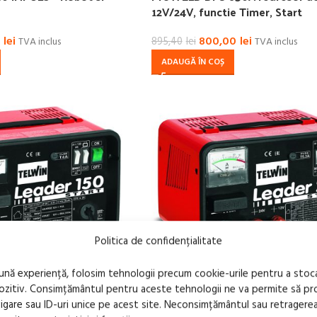
12V/24V, functie Timer, Start
0
lei
800,00
lei
TVA inclus
895,40
lei
TVA inclus
ADAUGĂ ÎN COȘ
Politica de confidențialitate
bună experiență, folosim tehnologii precum cookie-urile pentru a stoc
pozitiv. Consimțământul pentru aceste tehnologii ne va permite să 
are sau ID-uri unice pe acest site. Neconsimțământul sau retragere
Redresor / Robot pornire auto