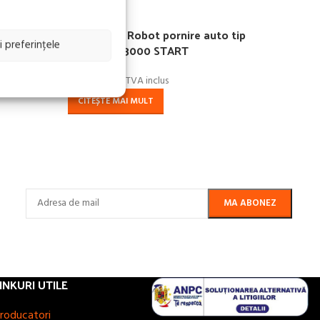
FĂRĂ
STOC
Redresor / Robot pornire auto tip
i preferințele
SPRINTER 3000 START
1.391,50
lei
TVA inclus
CITEȘTE MAI MULT
INKURI UTILE
roducatori