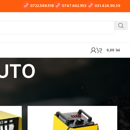
0722.548.518
0747.662.953
031.424.90.39
0,00
lei
AUTO
 TIG-WIG
APARATE DE TRAS TABLA, TINICHIGERIE AUTO
SI ROBOTI AUTO
OXI-GAZ
BUTELII SI REDUCTOARE GAZ