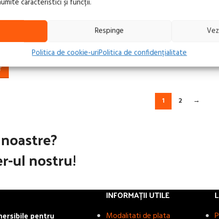
ite caracteristici și funcții.
LEADER 220 START
ot pornire auto TELWIN
1.330,00
lei
Respinge
Vez
TVA inclus
ART
ADAUGĂ ÎN COȘ
Politica de cookie-uri
Politica de confidențialitate
clus
T
1
2
→
e noastre?
r-ul nostru!
INFORMAȚII UTILE
L
rsibile pentru
Modalitati de plata
P