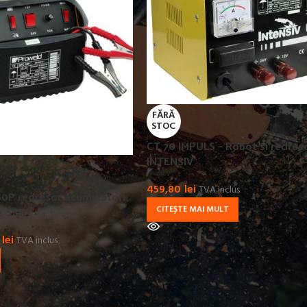
FĂRĂ
STOC
CT 70 IMPULS – Robot si redres
INTENSIV
459,80
lei
TVA inclus
0P redresor acumulatori
e Start
CITEȘTE MAI MULT
lei
TVA inclus