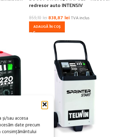
redresor auto INTENSIV
838,87
lei
859,10
lei
TVA inclus
ADAUGĂ ÎN COȘ
a și/sau accesa
procesăm date precum
a consimțământului
 TELWIN