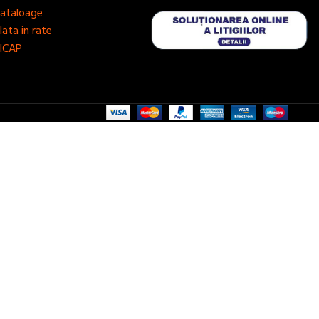
ataloage
lata in rate
ICAP