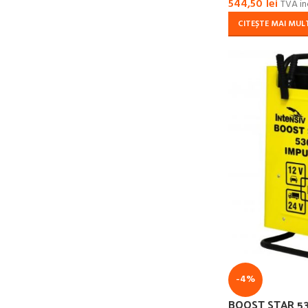
544,50
lei
TVA in
CITEȘTE MAI MUL
-4%
BOOST STAR 530