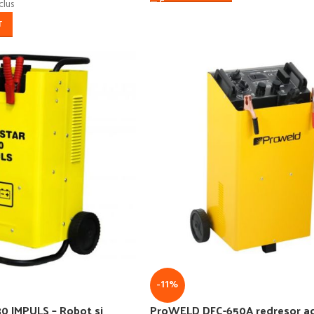
clus
T
-11%
 IMPULS – Robot si
ProWELD DFC-650A redresor ac