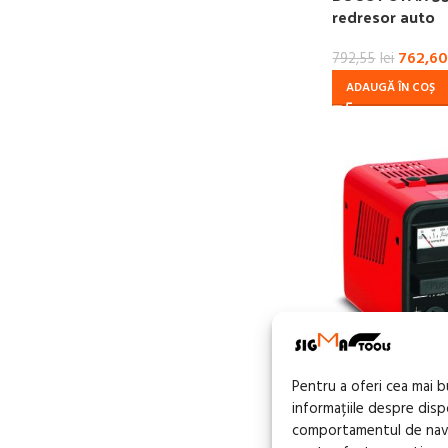
redresor auto
762,6
792,55
lei
ADAUGĂ ÎN COȘ
Pentru a oferi cea mai 
informațiile despre dis
comportamentul de navig