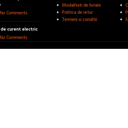
e
Modalitati de livrare
C
Politica de retur
P
No Comments
Termeni si conditii
S
de curent electric
No Comments