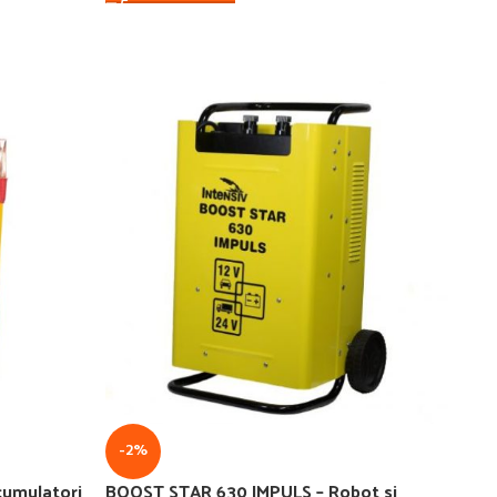
-2%
umulatori
BOOST STAR 630 IMPULS – Robot si