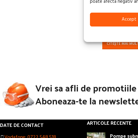
FĂRĂ
poate afecta negativ anum
STOC
Redresor / Rob
Accept
LEADER 150 ST
883,30
lei
TVA in
CITEȘTE MAI MUL
Vrei sa afli de promotiil
Aboneaza-te la newslette
ARTICOLE RECENTE
DATE DE CONTACT
Pompe subme
Vodafone: 0722.548.518