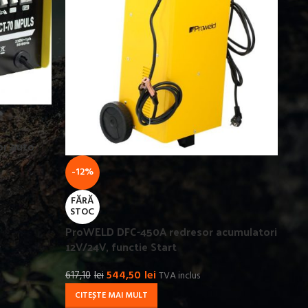
or auto
-12%
FĂRĂ
STOC
ProWELD DFC-450A redresor acumulatori
12V/24V, functie Start
544,50
lei
617,10
lei
TVA inclus
CITEȘTE MAI MULT