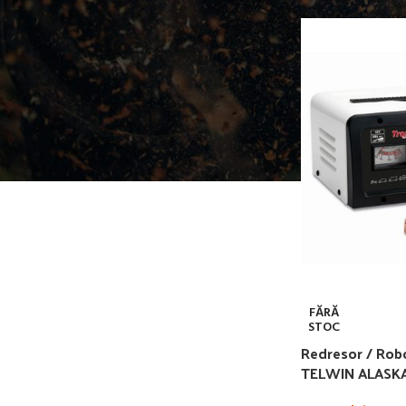
FĂRĂ
STOC
Redresor / Robo
TELWIN ALASKA