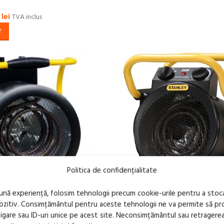
lei
TVA inclus
T
Politica de confidențialitate
bună experiență, folosim tehnologii precum cookie-urile pentru a stoc
pozitiv. Consimțământul pentru aceste tehnologii ne va permite să 
Incalzitor electric STANLEY tip 
are sau ID-uri unice pe acest site. Neconsimțământul sau retragere
231-E