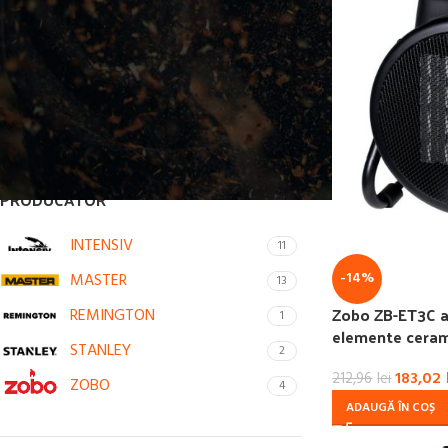
30
2
40
1
5
2
9
3
PRODUCATOR
INTENSIV
11
-14%
MASTER
13
Zobo ZB-ET3C a
REMINGTON
1
elemente cera
STANLEY
2
183,02
212,96
lei
ZOBO
4
ADAUGĂ ÎN COȘ