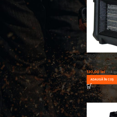
TENSIUNE ALIMENTARE
230
14
240
2
380
13
PRO 2kW PTC-D 
PUTERE CALORICA
INTENSIV, 230V
15
2
130,00
lei
TVA in
18
1
ADAUGĂ ÎN COȘ
2
7
2.8
1
22
2
3
5
3.3
3