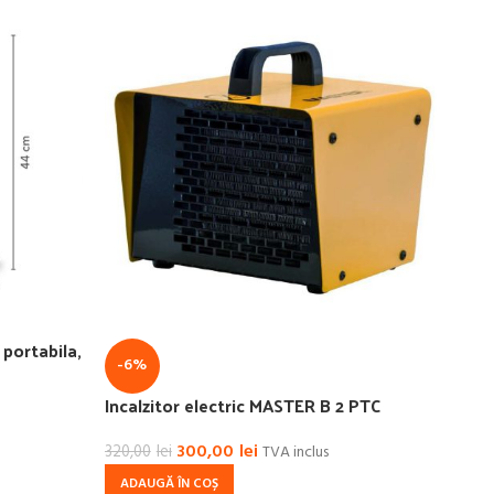
 portabila,
-6%
Incalzitor electric MASTER B 2 PTC
300,00
lei
320,00
lei
TVA inclus
ADAUGĂ ÎN COȘ