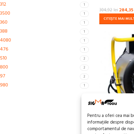
312
1
284,35
304,92
lei
3500
1
CITEȘTE MAI MUL
360
1
388
1
4080
1
476
1
510
2
800
2
97
2
980
1
Pentru a oferi cea mai 
informațiile despre dis
comportamentul de navig
-12%