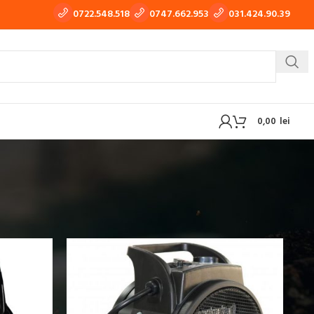
0722.548.518
0747.662.953
031.424.90.39
0,00
lei
 TIG-WIG
APARATE DE TRAS TABLA, TINICHIGERIE AUTO
w
9
12
18
24
OXI-GAZ
BUTELII SI REDUCTOARE GAZ