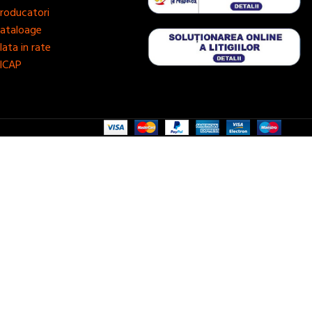
roducatori
ataloage
lata in rate
ICAP