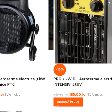
-15%
eroterma electrica 3 kW
PRO 2 kW D – Aeroterma electr
mice PTC
INTENSIV, 230V
lei
185,00
lei
TVA inclus
217,80
lei
TVA inclus
ADAUGĂ ÎN COȘ