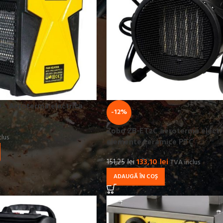
– Aeroterma electrica
-12%
Zobo ZB-ET2C aeroterma electr
clus
elemente ceramice PTC
133,10
lei
151,25
lei
TVA inclus
ADAUGĂ ÎN COȘ