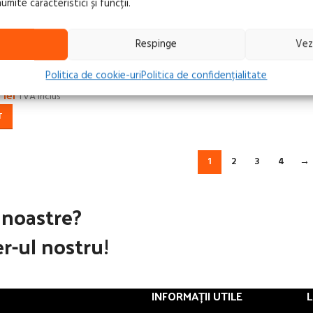
ite caracteristici și funcții.
387,20
lei
TVA inclus
Respinge
Vez
ADAUGĂ ÎN COȘ
eroterma electrica
Politica de cookie-uri
Politica de confidențialitate
0
lei
TVA inclus
T
1
2
3
4
→
e noastre?
r-ul nostru!
INFORMAȚII UTILE
L