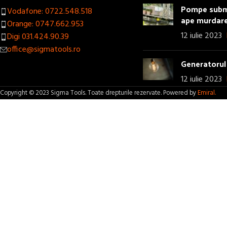
Pompe subme
Vodafone: 0722.548.518
ape murdar
Orange: 0747.662.953
12 iulie 2023
Digi 031.424.90.39
office@sigmatools.ro
Generatorul 
12 iulie 2023
Copyright © 2023 Sigma Tools. Toate drepturile rezervate. Powered by
Emiral.