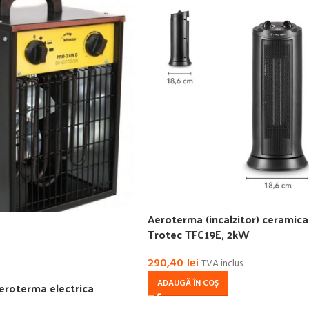
Aeroterma (incalzitor) ceramica
Trotec TFC19E, 2kW
290,40
lei
TVA inclus
ADAUGĂ ÎN COȘ
eroterma electrica