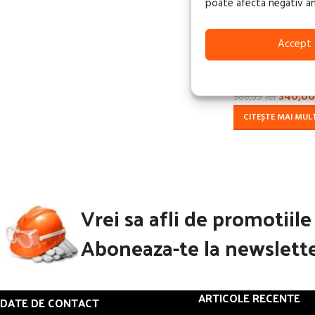
poate afecta negativ anum
FĂRĂ
STOC
Accept
PRO 3 kW R – A
INTENSIV, 230V
340,0
386,39
lei
CITEȘTE MAI MUL
Vrei sa afli de promotiil
Aboneaza-te la newslette
ARTICOLE RECENTE
DATE DE CONTACT