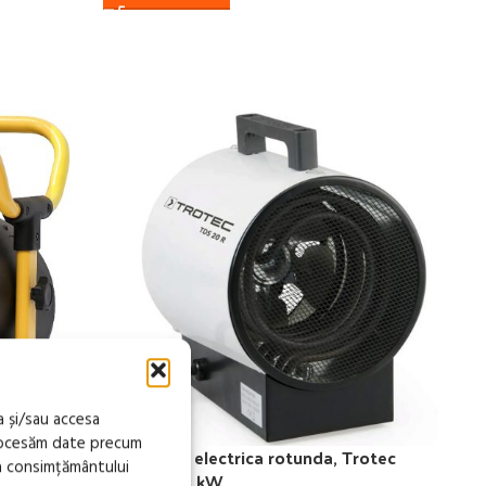
a și/sau accesa
procesăm date precum
ST-302-
Aeroterma electrica rotunda, Trotec
a consimțământului
TDS20R – 3 kW