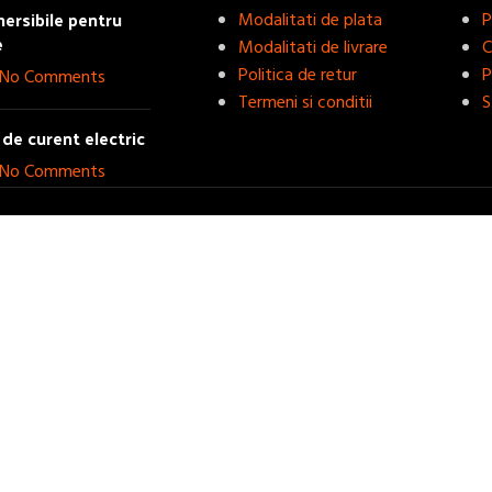
rsibile pentru
Modalitati de plata
P
e
Modalitati de livrare
C
Politica de retur
P
No Comments
Termeni si conditii
S
de curent electric
No Comments