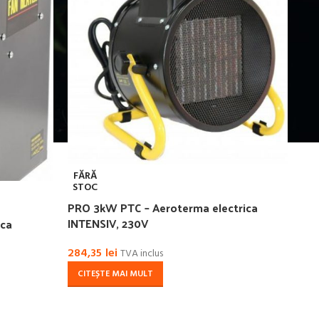
FĂRĂ
STOC
PRO 3kW PTC – Aeroterma electrica
INTENSIV, 230V
ica
284,35
lei
TVA inclus
CITEȘTE MAI MULT