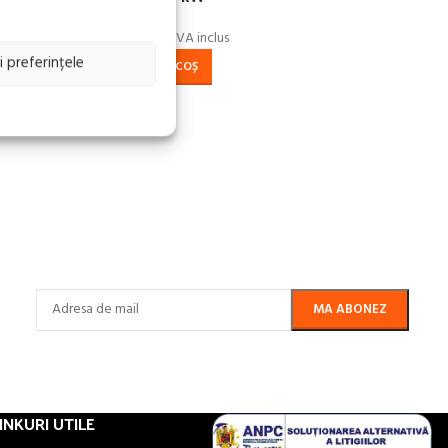
399,30
lei
TVA inclus
i preferințele
ADAUGĂ ÎN COȘ
INKURI UTILE