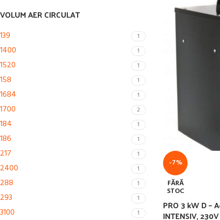
VOLUM AER CIRCULAT
139
1
1400
1
1520
1
158
1
1684
1
1700
2
184
1
186
1
217
1
-7%
2400
1
288
FĂRĂ
1
STOC
293
1
PRO 3 kW D – A
3100
1
INTENSIV, 230V