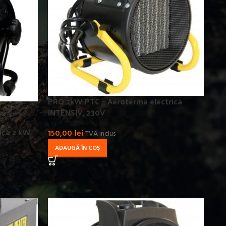
PRO 2kW PTC – Aeroterma electrica
INTENSIV, 230V
ica 2 kW
150,00
lei
TVA inclus
ADAUGĂ ÎN COȘ