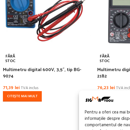
FĂRĂ
FĂRĂ
STOC
STOC
Multimetru digital 600V, 3,5″, tip BG-
Multimetru digi
9074
2182
71,39
lei
76,23
lei
TVA inclus
TVA incl
CITEȘTE MAI MULT
CITEȘTE MAI MU
Pentru a oferi cea mai 
informațiile despre dis
comportamentul de navig