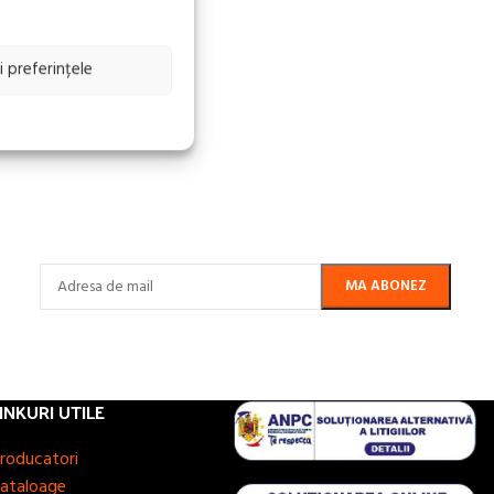
i preferințele
INKURI UTILE
roducatori
ataloage