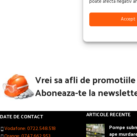
poate afecta negativ anum
Accept
Vrei sa afli de promotiil
Aboneaza-te la newslette
ARTICOLE RECENTE
DATE DE CONTACT
Pompe subme
Vodafone: 0722.548.518
ape murdar
Orange: 0747.662.953