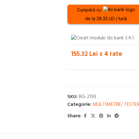
Cumpără cu
de la 28.33 LEI / lună
155.32 Lei x 4 rate
SKU:
BG-2193
Categorie:
MULTIMETRE/ TESTER
Share: