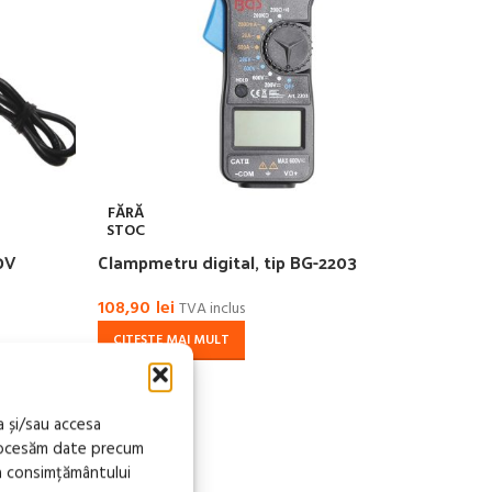
FĂRĂ
FĂR
STOC
STO
0V
Clampmetru digital, tip BG-2203
Mult
108,90
lei
128,
TVA inclus
CITEȘTE MAI MULT
CIT
a și/sau accesa
procesăm date precum
a consimțământului