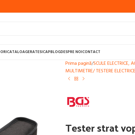
ORI
CATALOAGE
RATE
SICAP
BLOG
DESPRE NOI
CONTACT
Prima pagină
/
SCULE ELECTRICE, 
MULTIMETRE/ TESTERE ELECTRIC
UDURA CU SARMA, MIG-MAG
APARATE SUDURA CU BAGHETE SI ARGON,
STI PENTRU SUDURA
CONSUMABILE SUDURA
APARATE SUDURA TAIERE 
Tester strat vo