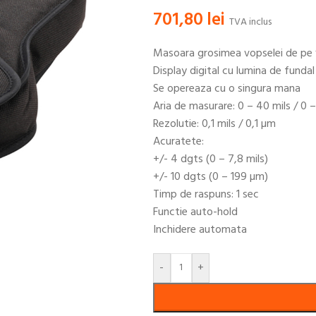
701,80
lei
TVA inclus
Masoara grosimea vopselei de pe f
Display digital cu lumina de fundal
Se opereaza cu o singura mana
Aria de masurare: 0 – 40 mils / 0 
Rezolutie: 0,1 mils / 0,1 µm
Acuratete:
+/- 4 dgts (0 – 7,8 mils)
+/- 10 dgts (0 – 199 µm)
Timp de raspuns: 1 sec
Functie auto-hold
Inchidere automata
-
+