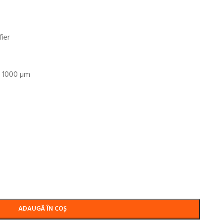
ier
– 1000 µm
ADAUGĂ ÎN COȘ