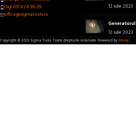
12 iulie 2023
Digi 031.424.90.39
office@sigmatools.ro
Generatorul 
12 iulie 2023
Copyright © 2023 Sigma Tools. Toate drepturile rezervate. Powered by
Emiral.