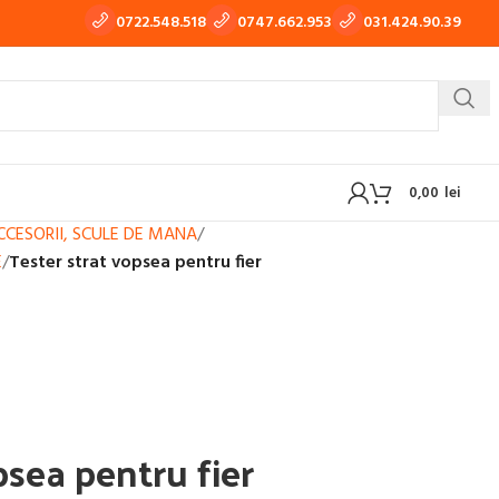
0722.548.518
0747.662.953
031.424.90.39
0,00
lei
ACCESORII, SCULE DE MANA
/
E
/
Tester strat vopsea pentru fier
 TIG-WIG
APARATE DE TRAS TABLA, TINICHIGERIE AUTO
OXI-GAZ
BUTELII SI REDUCTOARE GAZ
psea pentru fier