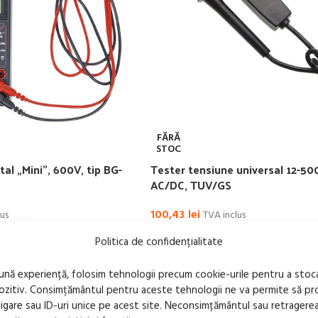
FĂRĂ
STOC
tal „Mini”, 600V, tip BG-
Tester tensiune universal 12-50
AC/DC, TUV/GS
100,43
lei
us
TVA inclus
LT
CITEȘTE MAI MULT
Politica de confidențialitate
bună experiență, folosim tehnologii precum cookie-urile pentru a stoc
pozitiv. Consimțământul pentru aceste tehnologii ne va permite să 
are sau ID-uri unice pe acest site. Neconsimțământul sau retragere