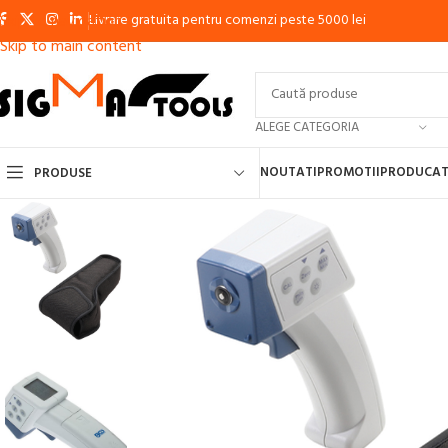
Livrare gratuita pentru comenzi peste 5000 lei
Skip to navigation
Skip to main content
ALEGE CATEGORIA
NOUTATI
PROMOTII
PRODUCAT
PRODUSE
APARATE DE SUDURA CU ELECTROD, MMA, INVERTOR
APARATE DE S
APARATE DE SUDURA IN PUNCTE
APARATE DE TAIERE CU PLASMA
MA