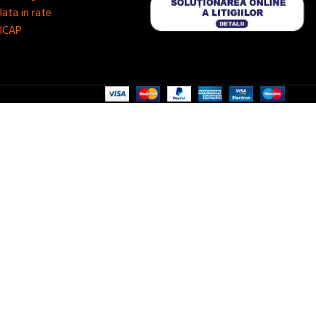
lata in rate
ICAP