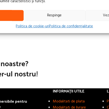
ite caracteristici și funcții.
Respinge
Vez
Politica de cookie-uri
Politica de confidențialitate
e noastre?
r-ul nostru!
INFORMAȚII UTILE
L
rsibile pentru
Modalitati de plata
P
e
Modalitati de livrare
C