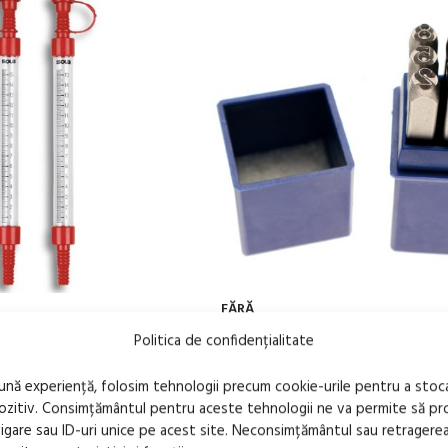
FĂRĂ
STOC
Politica de confidențialitate
tun de nivel SP10
Poansoane cifre (numerice) 12
bună experiență, folosim tehnologii precum cookie-urile pentru a stoc
91,96
lei
lus
TVA inclus
pozitiv. Consimțământul pentru aceste tehnologii ne va permite să 
LT
CITEȘTE MAI MULT
are sau ID-uri unice pe acest site. Neconsimțământul sau retragere