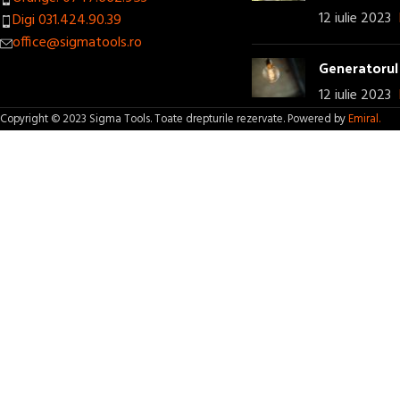
12 iulie 2023
Digi 031.424.90.39
office@sigmatools.ro
Generatorul 
12 iulie 2023
Copyright © 2023 Sigma Tools. Toate drepturile rezervate. Powered by
Emiral.