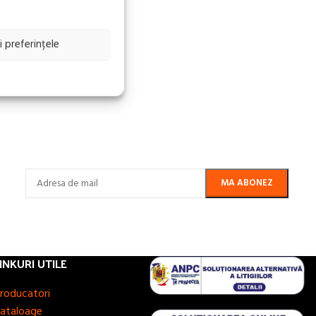
i preferințele
INKURI UTILE
roducatori
ataloage