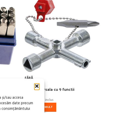
FĂRĂ
FĂR
STOC
STO
 mm
Cheie universala cu 9 functii
Chei
a și/sau accesa
93,17
lei
93,1
TVA inclus
procesăm date precum
CITEȘTE MAI MULT
CIT
a consimțământului