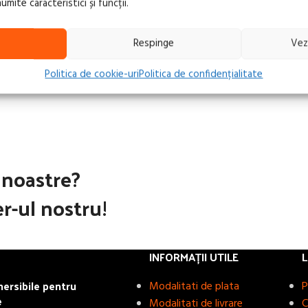
ite caracteristici și funcții.
Respinge
Vez
Politica de cookie-uri
Politica de confidențialitate
e noastre?
r-ul nostru!
INFORMAȚII UTILE
L
rsibile pentru
Modalitati de plata
P
e
Modalitati de livrare
C