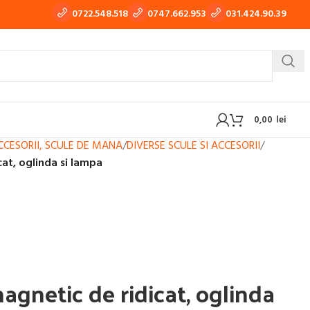
0722.548.518
0747.662.953
031.424.90.39
0,00
lei
ACCESORII, SCULE DE MANA
/
DIVERSE SCULE SI ACCESORII
/
cat, oglinda si lampa
 TIG-WIG
APARATE DE TRAS TABLA, TINICHIGERIE AUTO
OXI-GAZ
BUTELII SI REDUCTOARE GAZ
magnetic de ridicat, oglinda