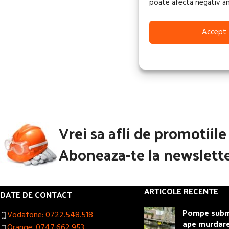
poate afecta negativ anum
Accept
Vrei sa afli de promotiil
Aboneaza-te la newslette
ARTICOLE RECENTE
DATE DE CONTACT
Pompe subme
Vodafone: 0722.548.518
ape murdar
Orange: 0747.662.953