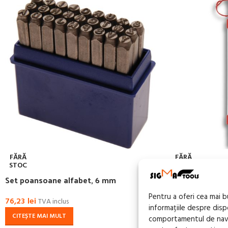
FĂRĂ
FĂRĂ
STOC
STOC
Set poansoane alfabet, 6 mm
Set 2 fiole fur
Pentru a oferi cea mai 
76,23
lei
79,86
lei
TVA inclus
TVA inc
informațiile despre dis
CITEȘTE MAI MULT
CITEȘTE MAI MU
comportamentul de navig