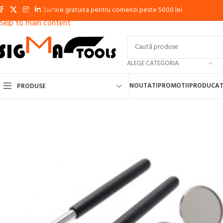
Livrare gratuita pentru comenzi peste 5000 lei
Skip to navigation
Skip to main content
ALEGE CATEGORIA
NOUTATI
PROMOTII
PRODUCAT
PRODUSE
APARATE DE SUDURA CU ELECTROD, MMA, INVERTOR
APARATE DE S
APARATE DE SUDURA IN PUNCTE
APARATE DE TAIERE CU PLASMA
MA