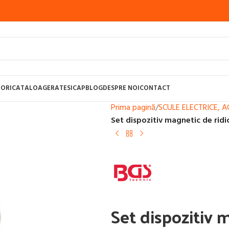
ORI
CATALOAGE
RATE
SICAP
BLOG
DESPRE NOI
CONTACT
Prima pagină
/
SCULE ELECTRICE, 
Set dispozitiv magnetic de ridi
UDURA CU SARMA, MIG-MAG
APARATE SUDURA CU BAGHETE SI ARGON,
STI PENTRU SUDURA
CONSUMABILE SUDURA
APARATE SUDURA TAIERE 
Set dispozitiv 