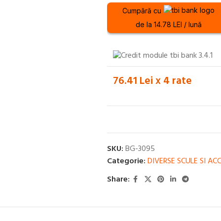
Cumpără cu
de la 14.78 LEI / lună
76.41 Lei x 4 rate
SKU:
BG-3095
Categorie:
DIVERSE SCULE SI ACC
Share: