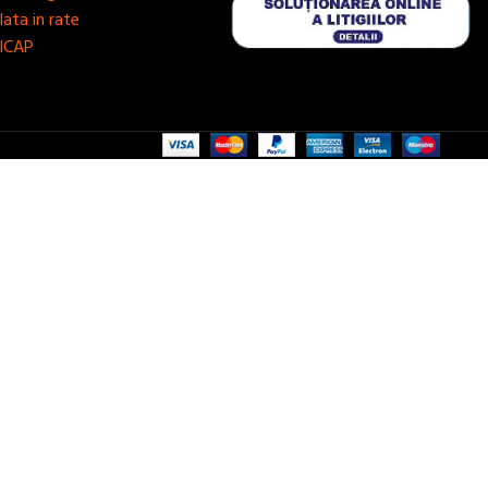
lata in rate
ICAP