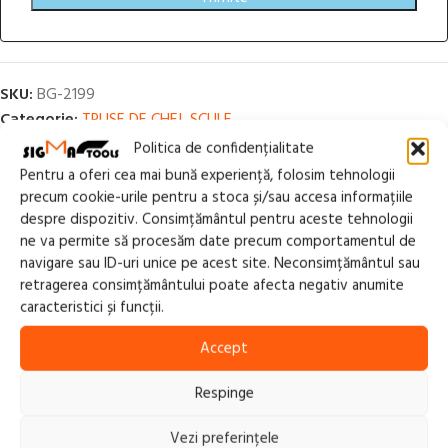
SKU:
BG-2199
Categorie:
TRUSE DE CHEI, SCULE
Politica de confidențialitate
Share:
Pentru a oferi cea mai bună experiență, folosim tehnologii
precum cookie-urile pentru a stoca și/sau accesa informațiile
Descriere
despre dispozitiv. Consimțământul pentru aceste tehnologii
23 piese, ideale pentru uz casnic, in atelierul sau garajul personal.
ne va permite să procesăm date precum comportamentul de
1 fierastrau de mana cu panza de 150 mm
navigare sau ID-uri unice pe acest site. Neconsimțământul sau
retragerea consimțământului poate afecta negativ anumite
1 ciocan 300 gr. DIN 1041
caracteristici și funcții.
1 rola adeziva din PVC
1 cheie franceza 150 mm
Accept
2 surubelnite de precizie: cap drept 2,4 mm, cap in cruce
2 surubelnite drepte: 5,5×125 mm; 6,5×125 mm
Respinge
1 surubelnita de testare
3 surubelnite in cruce: 1×80 mm; 2×100 mm; 3×125 mm
Vezi preferințele