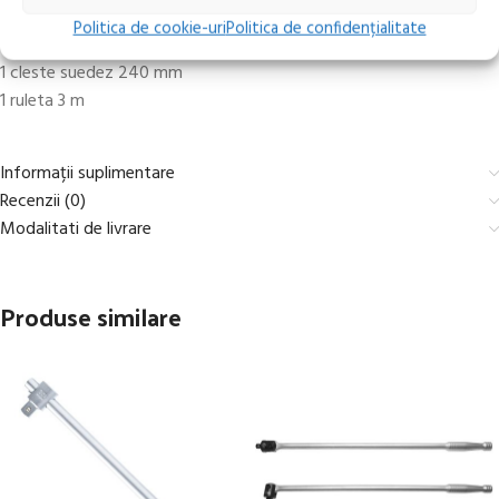
8 chei haxagonale: 1,5 – 6 mm
Politica de cookie-uri
Politica de confidențialitate
1 patent 165 mm
1 cleste suedez 240 mm
1 ruleta 3 m
Informații suplimentare
Recenzii (0)
Modalitati de livrare
Produse similare