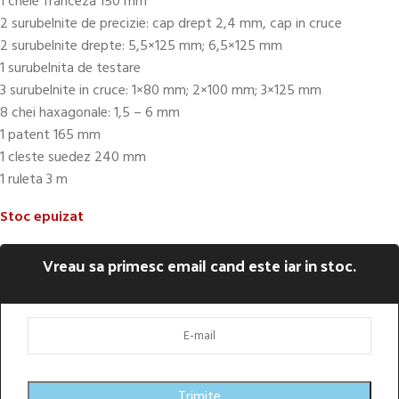
1 cheie franceza 150 mm
2 surubelnite de precizie: cap drept 2,4 mm, cap in cruce
2 surubelnite drepte: 5,5×125 mm; 6,5×125 mm
1 surubelnita de testare
3 surubelnite in cruce: 1×80 mm; 2×100 mm; 3×125 mm
8 chei haxagonale: 1,5 – 6 mm
1 patent 165 mm
1 cleste suedez 240 mm
1 ruleta 3 m
Stoc epuizat
Vreau sa primesc email cand este iar in stoc.
Trimite