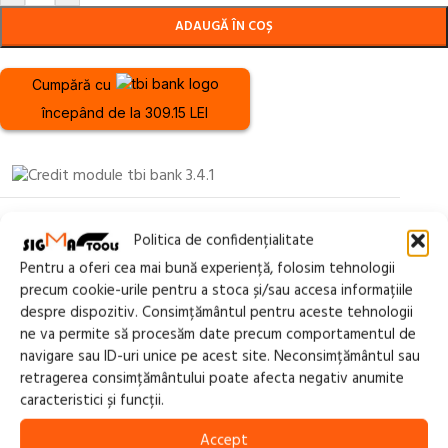
ADAUGĂ ÎN COȘ
Cumpără cu
începând de la 309.15 LEI
440.29 Lei x 24 rate
Politica de confidențialitate
Pentru a oferi cea mai bună experiență, folosim tehnologii
precum cookie-urile pentru a stoca și/sau accesa informațiile
despre dispozitiv. Consimțământul pentru aceste tehnologii
ne va permite să procesăm date precum comportamentul de
navigare sau ID-uri unice pe acest site. Neconsimțământul sau
SKU:
SET PORTABIL 40
retragerea consimțământului poate afecta negativ anumite
Categorii:
APARATE DE SUDURA/ ACCESORII/ CONSUMABILE
,
caracteristici și funcții.
APARATE SUDURA TAIERE OXI-GAZ
Accept