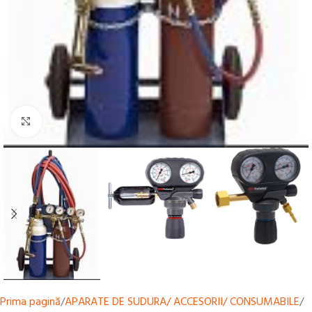
Mărește
Prima pagină
/
APARATE DE SUDURA/ ACCESORII/ CONSUMABILE
/