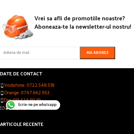
Vrei sa afli de promotiile noastre?
Aboneaza-te la newsletter-ul nostru!
DATE DE CONTACT
Vodafone: 0722.548.518
Orange: 0747.662.953
Digi 031.424.90.39
Scrie-ne pe whatsapp
office@sigmatools.ro
ARTICOLE RECENTE