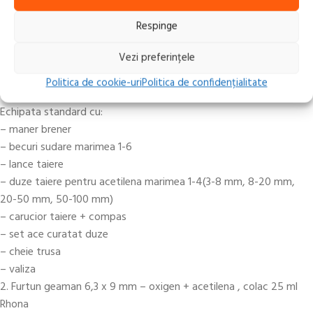
Share:
Respinge
Descriere
Vezi preferințele
Componenta pachetului:
1. Trusa combinata sudare si taiere oxigaz RK20 Rhona ptr.
Politica de cookie-uri
Politica de confidențialitate
acetilena
Echipata standard cu:
– maner brener
– becuri sudare marimea 1-6
– lance taiere
– duze taiere pentru acetilena marimea 1-4(3-8 mm, 8-20 mm,
20-50 mm, 50-100 mm)
– carucior taiere + compas
– set ace curatat duze
– cheie trusa
– valiza
2. Furtun geaman 6,3 x 9 mm – oxigen + acetilena , colac 25 ml
Rhona