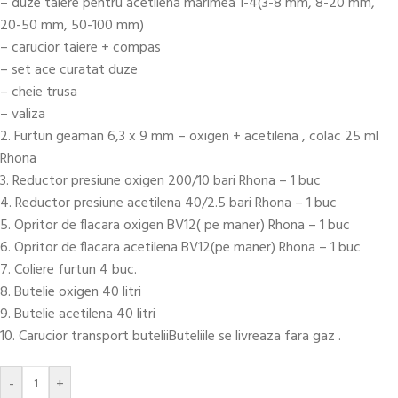
– duze taiere pentru acetilena marimea 1-4(3-8 mm, 8-20 mm,
20-50 mm, 50-100 mm)
– carucior taiere + compas
– set ace curatat duze
– cheie trusa
– valiza
2. Furtun geaman 6,3 x 9 mm – oxigen + acetilena , colac 25 ml
Rhona
3. Reductor presiune oxigen 200/10 bari Rhona – 1 buc
4. Reductor presiune acetilena 40/2.5 bari Rhona – 1 buc
5. Opritor de flacara oxigen BV12( pe maner) Rhona – 1 buc
6. Opritor de flacara acetilena BV12(pe maner) Rhona – 1 buc
7. Coliere furtun 4 buc.
8. Butelie oxigen 40 litri
9. Butelie acetilena 40 litri
10. Carucior transport buteliiButeliile se livreaza fara gaz .
-
+