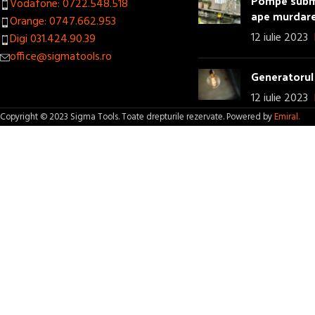
Pompe subme
Vodafone: 0722.548.518
ape murdar
Orange: 0747.662.953
12 iulie 2023
Digi 031.424.90.39
office@sigmatools.ro
Generatorul 
12 iulie 2023
Copyright © 2023 Sigma Tools. Toate drepturile rezervate. Powered by
Emiral.