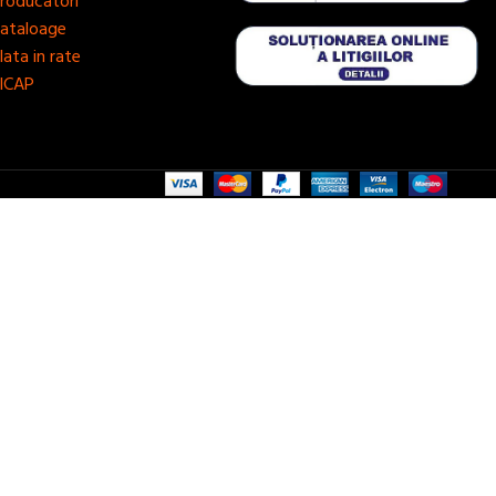
roducatori
ataloage
lata in rate
ICAP