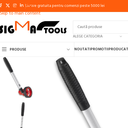
Livrare gratuita pentru comenzi peste 5000 lei
Skip to navigation
Skip to main content
ALEGE CATEGORIA
NOUTATI
PROMOTII
PRODUCAT
PRODUSE
APARATE DE SUDURA CU ELECTROD, MMA, INVERTOR
APARATE DE S
APARATE DE SUDURA IN PUNCTE
APARATE DE TAIERE CU PLASMA
MA