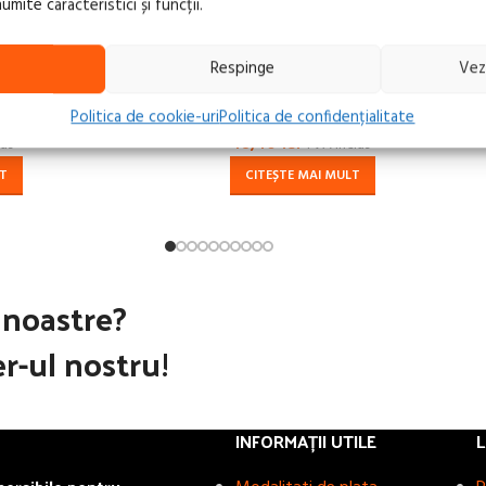
ite caracteristici și funcții.
FĂRĂ
STOC
Respinge
Vez
ROTECT PE 5, 5m
Ruleta SOLA Uni-Matic UM 2, 2m
Politica de cookie-uri
Politica de confidențialitate
48,40
lei
us
TVA inclus
LT
CITEȘTE MAI MULT
e noastre?
r-ul nostru!
INFORMAȚII UTILE
L