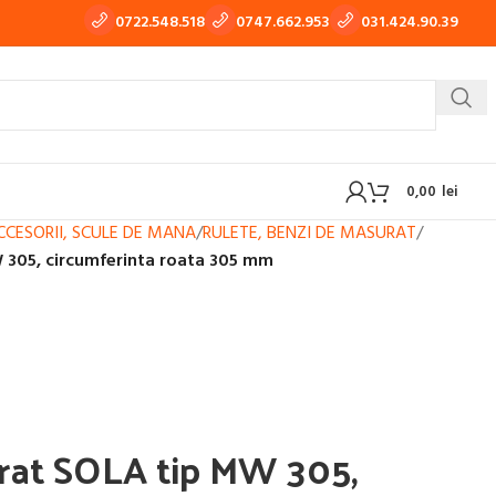
0722.548.518
0747.662.953
031.424.90.39
0,00
lei
ACCESORII, SCULE DE MANA
/
RULETE, BENZI DE MASURAT
/
 305, circumferinta roata 305 mm
 TIG-WIG
APARATE DE TRAS TABLA, TINICHIGERIE AUTO
OXI-GAZ
BUTELII SI REDUCTOARE GAZ
rat SOLA tip MW 305,