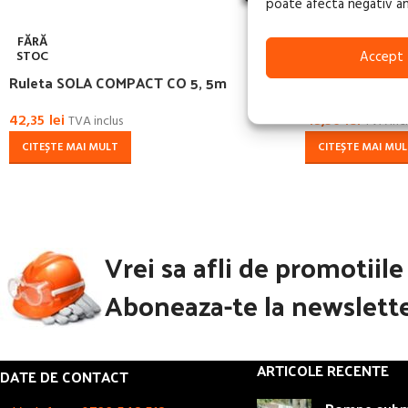
poate afecta negativ anum
FĂRĂ
FĂRĂ
STOC
STOC
Accept
Ruleta SOLA COMPACT CO 5, 5m
Ruleta SOLA P
42,35
lei
43,56
lei
TVA inclus
TVA incl
CITEȘTE MAI MULT
CITEȘTE MAI MU
Vrei sa afli de promotiil
Aboneaza-te la newslette
ARTICOLE RECENTE
DATE DE CONTACT