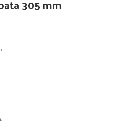
 roata 305 mm
m
iu