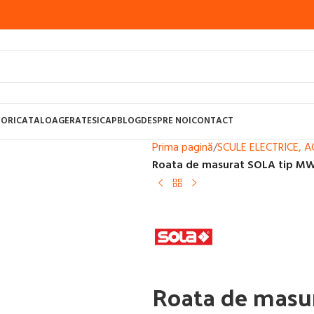
ORI
CATALOAGE
RATE
SICAP
BLOG
DESPRE NOI
CONTACT
Prima pagină
/
SCULE ELECTRICE, 
Roata de masurat SOLA tip MW
UDURA CU SARMA, MIG-MAG
APARATE SUDURA CU BAGHETE SI ARGON,
STI PENTRU SUDURA
CONSUMABILE SUDURA
APARATE SUDURA TAIERE 
Roata de masu