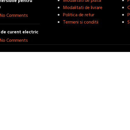
rsibile pentru
Modalitati de plata
P
e
Modalitati de livrare
C
Politica de retur
P
No Comments
Termeni si conditii
S
de curent electric
No Comments