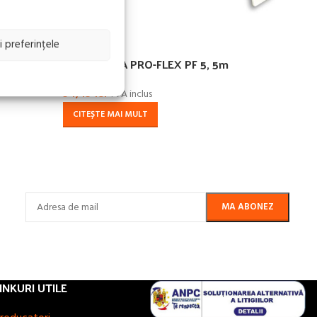
FĂRĂ
FĂR
STOC
STO
i preferințele
Ruleta SOLA PRO-FLEX PF 5, 5m
Rule
54,45
lei
54,4
TVA inclus
CITEȘTE MAI MULT
CIT
INKURI UTILE