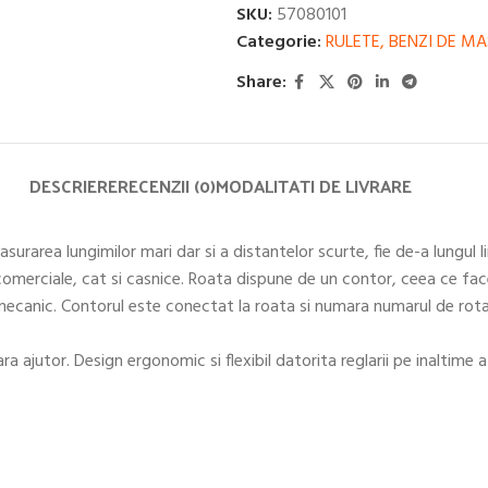
SKU:
57080101
Categorie:
RULETE, BENZI DE M
Share:
DESCRIERE
RECENZII (0)
MODALITATI DE LIVRARE
rea lungimilor mari dar si a distantelor scurte, fie de-a lungul lini
atii comerciale, cat si casnice. Roata dispune de un contor, ceea ce
canic. Contorul este conectat la roata si numara numarul de rotati
fara ajutor. Design ergonomic si flexibil datorita reglarii pe inaltim