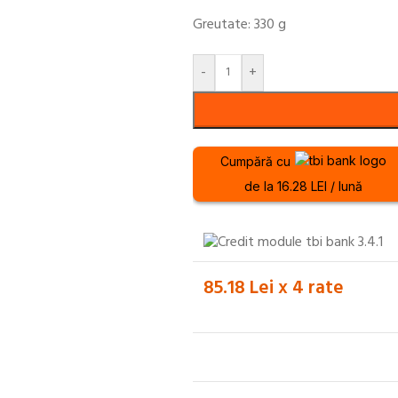
Greutate: 330 g
-
+
Cumpără cu
de la 16.28 LEI / lună
85.18 Lei x 4 rate