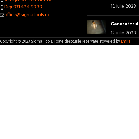
12 iulie 2023
Digi 031.424.90.39
office@sigmatools.ro
Generatorul 
12 iulie 2023
Copyright © 2023 Sigma Tools. Toate drepturile rezervate. Powered by
Emiral.