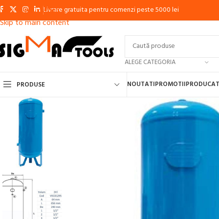
Livrare gratuita pentru comenzi peste 5000 lei
Skip to navigation
Skip to main content
ALEGE CATEGORIA
NOUTATI
PROMOTII
PRODUCAT
PRODUSE
APARATE DE SUDURA CU ELECTROD, MMA, INVERTOR
APARATE DE S
APARATE DE SUDURA IN PUNCTE
APARATE DE TAIERE CU PLASMA
MA