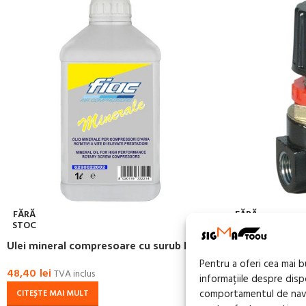
FĂRĂ
FĂRĂ
STOC
STOC
Ulei mineral compresoare cu surub FIAC
Reductor de pre
manometru 1/8″
Pentru a oferi cea mai 
48,40
lei
TVA inclus
informațiile despre dis
52,03
lei
TVA incl
comportamentul de navig
CITEȘTE MAI MULT