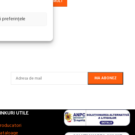
CITEȘTE MAI MULT
i preferințele
INKURI UTILE
roducatori
ataloage