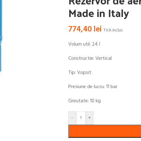
Rezervor de aer 
Made in Italy
774,40
lei
TVA inclus
Volum util: 24 l
Constructie: Vertical
Tip: Vopsit
Presiune de lucru: 11 bar
Greutate: 10 kg
-
+