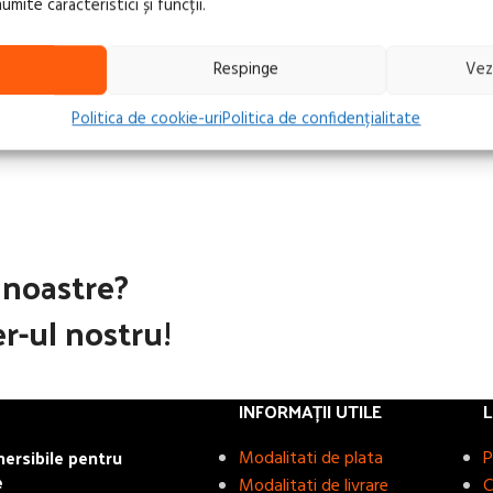
ite caracteristici și funcții.
LT
CITEȘTE MAI MULT
Respinge
Vez
Politica de cookie-uri
Politica de confidențialitate
e noastre?
r-ul nostru!
INFORMAȚII UTILE
L
rsibile pentru
Modalitati de plata
P
e
Modalitati de livrare
C