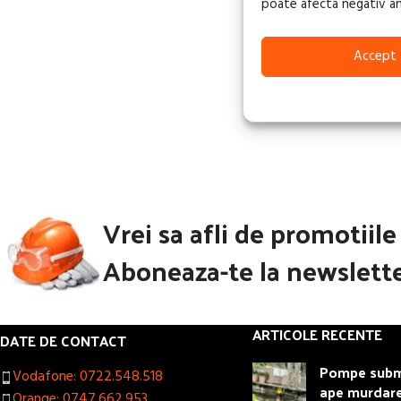
poate afecta negativ anum
CITEȘTE MAI MU
Accept
Vrei sa afli de promotiil
Aboneaza-te la newslette
ARTICOLE RECENTE
DATE DE CONTACT
Pompe subme
Vodafone: 0722.548.518
ape murdar
Orange: 0747.662.953