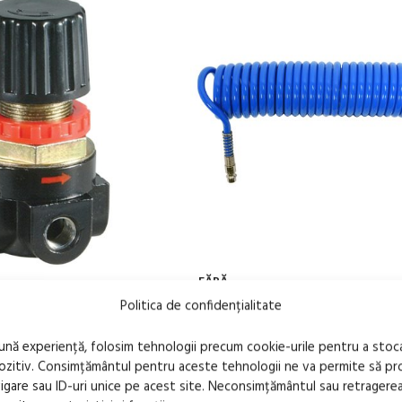
FĂRĂ
STOC
Politica de confidențialitate
siune, 2 x 1/4″, racord
Furtun de aer spiralat 10m, 6x
, 12 bar
nylon, cu cuple rapide
bună experiență, folosim tehnologii precum cookie-urile pentru a stoc
pozitiv. Consimțământul pentru aceste tehnologii ne va permite să 
55,66
lei
us
TVA inclus
are sau ID-uri unice pe acest site. Neconsimțământul sau retragere