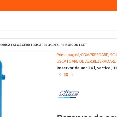
ORI
CATALOAGE
RATE
SICAP
BLOG
DESPRE NOI
CONTACT
Prima pagină
/
COMPRESOARE, SCU
USCATOARE DE AER,REZERVOARE
Rezervor de aer 24 l, vertical, 1
UDURA CU SARMA, MIG-MAG
APARATE SUDURA CU BAGHETE SI ARGON,
STI PENTRU SUDURA
CONSUMABILE SUDURA
APARATE SUDURA TAIERE 