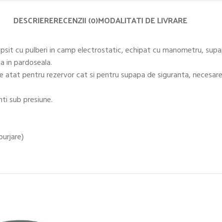
DESCRIERE
RECENZII (0)
MODALITATI DE LIVRARE
vopsit cu pulberi in camp electrostatic, echipat cu manometru, sup
a in pardoseala.
re atat pentru rezervor cat si pentru supapa de siguranta, necesare I
ti sub presiune.
purjare)