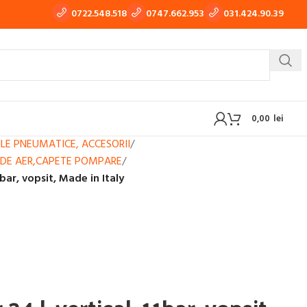
0722.548.518
0747.662.953
031.424.90.39
0,00
lei
LE PNEUMATICE, ACCESORII
/
 DE AER,CAPETE POMPARE
/
1bar, vopsit, Made in Italy
 TIG-WIG
APARATE DE TRAS TABLA, TINICHIGERIE AUTO
OXI-GAZ
BUTELII SI REDUCTOARE GAZ