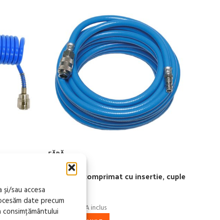
Furt
FĂRĂ
FIAC
STOC
8mm,
Furtun aer comprimat cu insertie, cuple
85,9
rapide
a și/sau accesa
AD
procesăm date precum
84,70
lei
TVA inclus
a consimțământului