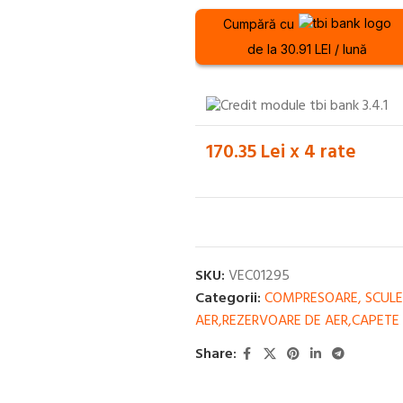
Cumpără cu
de la 30.91 LEI / lună
170.35 Lei x 4 rate
SKU:
VEC01295
Categorii:
COMPRESOARE, SCULE
AER,REZERVOARE DE AER,CAPET
Share: