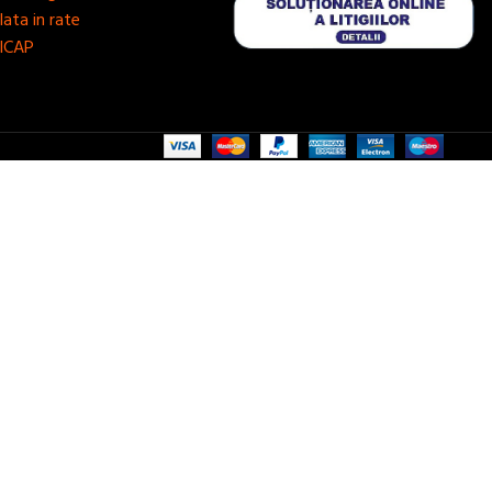
lata in rate
ICAP