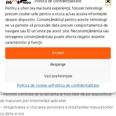
Politica de confidențialitate
– Masurarea orizontala
Pentru a oferi cea mai bună experiență, folosim tehnologii
– Masurare verticala
precum cookie-urile pentru a stoca și/sau accesa informațiile
– Masurarea unghiului / inclinatiei
despre dispozitiv. Consimțământul pentru aceste tehnologii
Antistatic
ne va permite să procesăm date precum comportamentul de
Protectie UV
navigare sau ID-uri unice pe acest site. Neconsimțământul sau
retragerea consimțământului poate afecta negativ anumite
caracteristici și funcții.
Conectivitatea BLUETOOTH + Aplicatia gratuita SOLA MEASURES
APP permit lucrul mai eficient si cu economisirea substantiala a
Accept
timpului necesar. Puteti transfera live datele de masurare pe
dispozitivul dvs. mobil, puteti stoca rezultatele masuratorilor
Respinge
imediat la fata locului impreuna cu conditiile ambientale si puteti
partaja datele de masurare cu echipa dvs. rapid si usor. Navigarea
Vezi preferințele
meniului usor de utilizat face aplicatia intuitiva si usor de utilizat.
Politica de cookie-uri
Politica de confidențialitate
Potrivit pentru iOS si Android.
– Permite controlul de la distanta al functiilor de pe dispozitivul
de masurare prin intermediul aplicatiei
– Inregistrarea si stocarea automata a rezultatelor masuratorilor
cu data si ora