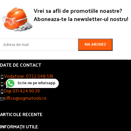
Vrei sa afli de promotiile noastre?
Aboneaza-te la newsletter-ul nostru!
DATE DE CONTACT
Vodafone: 0722.548.518
Scrie-ne pe whatsapp
Orange: 0747.662.953
Digi 031.424.90.39
office@sigmatools.ro
ARTICOLE RECENTE
INFORMAȚII UTILE