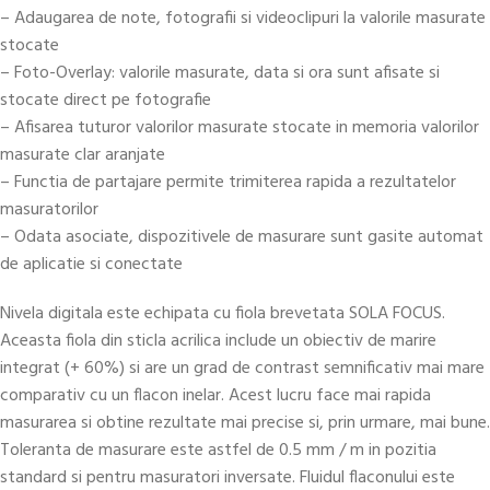
– Adaugarea de note, fotografii si videoclipuri la valorile masurate
stocate
– Foto-Overlay: valorile masurate, data si ora sunt afisate si
stocate direct pe fotografie
– Afisarea tuturor valorilor masurate stocate in memoria valorilor
masurate clar aranjate
– Functia de partajare permite trimiterea rapida a rezultatelor
masuratorilor
– Odata asociate, dispozitivele de masurare sunt gasite automat
de aplicatie si conectate
Nivela digitala este echipata cu fiola brevetata SOLA FOCUS.
Aceasta fiola din sticla acrilica include un obiectiv de marire
integrat (+ 60%) si are un grad de contrast semnificativ mai mare
comparativ cu un flacon inelar. Acest lucru face mai rapida
masurarea si obtine rezultate mai precise si, prin urmare, mai bune.
Toleranta de masurare este astfel de 0.5 mm / m in pozitia
standard si pentru masuratori inversate. Fluidul flaconului este