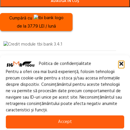
ADAUGĂ ÎN COȘ
Cumpără cu
de la 37.79 LEI / lună
210.44 Lei x 4 rate
Politica de confidențialitate
Pentru a oferi cea mai bună experiență, folosim tehnologii
precum cookie-urile pentru a stoca și/sau accesa informațiile
despre dispozitiv. Consimțământul pentru aceste tehnologii
ne va permite să procesăm date precum comportamentul de
navigare sau ID-uri unice pe acest site. Neconsimțământul sau
SKU:
FT-113366
retragerea consimțământului poate afecta negativ anumite
Categorii:
FIERASTRAIE, TAIETOARE MATERIALE
,
SCULE
caracteristici și funcții.
ELECTRICE, ACCESORII, SCULE DE MANA
Accept
Share: