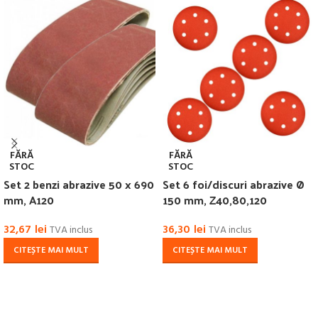
FĂRĂ
FĂRĂ
STOC
STOC
Set 2 benzi abrazive 50 x 690
Set 6 foi/discuri abrazive Ø
mm, A120
150 mm, Z40,80,120
32,67
lei
36,30
lei
TVA inclus
TVA inclus
CITEȘTE MAI MULT
CITEȘTE MAI MULT