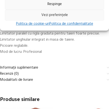
Respinge
Descriere
Vezi preferințele
Motor puternic de 1200 W.
Inaltimi de taiere pana la 48 mm.
Politica de cookie-uri
Politica de confidențialitate
Masa extensibila, turnata din aluminiu cu inaltime reglabila
Limitator paralel cu rigla gradata pentru taieri foarte precise.
Limitator unghiular integrat in masa de taiere.
Picioare reglabile.
Mod de lucru: Profesional
Informații suplimentare
Recenzii (0)
Modalitati de livrare
Produse similare