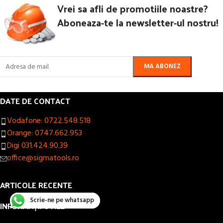
Vrei sa afli de promotiile noastre?
Aboneaza-te la newsletter-ul nostru!
DATE DE CONTACT
Vodafone: 0722.548.518
Orange: 0747.662.953
Digi 031.424.90.39
office@sigmatools.ro
ARTICOLE RECENTE
Scrie-ne pe whatsapp
INFORMAȚII UTILE