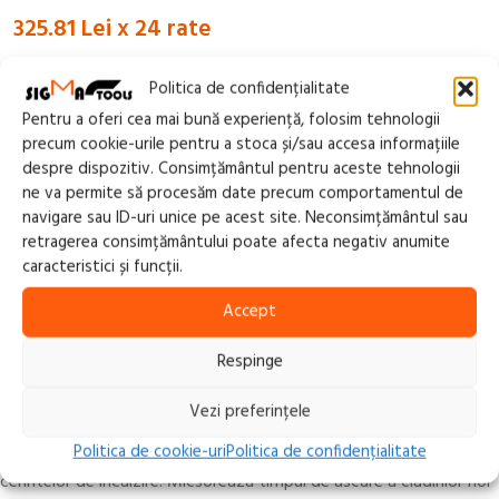
325.81 Lei x 24 rate
Politica de confidențialitate
Pentru a oferi cea mai bună experiență, folosim tehnologii
precum cookie-urile pentru a stoca și/sau accesa informațiile
despre dispozitiv. Consimțământul pentru aceste tehnologii
SKU:
DH26
ne va permite să procesăm date precum comportamentul de
Categorii:
DEZUMIDIFICATOARE AER
,
DEZUMIDIFICATOARE,
navigare sau ID-uri unice pe acest site. Neconsimțământul sau
RACITOARE AER, VENTILATOARE
retragerea consimțământului poate afecta negativ anumite
caracteristici și funcții.
Share:
Accept
Descriere
Respinge
Dezumidificatoarele profesionale previn formarea ruginii,
mucegaiului, petelor. Reduc timpul de eliminare a umezelii.
Vezi preferințele
Regularizeaza diferentele de umiditate intre anotimpuri. Reduc
Politica de cookie-uri
Politica de confidențialitate
cheltuielile de intretinere si depozitare. Contribuie la scaderea
cerintelor de incalzire. Micsoreaza timpul de uscare a cladirilor noi