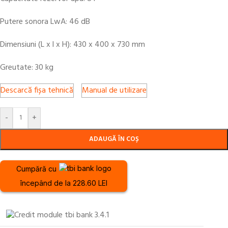
Putere sonora LwA: 46 dB
Dimensiuni (L x l x H): 430 x 400 x 730 mm
Greutate: 30 kg
Descarcă fișa tehnică
Manual de utilizare
-
+
ADAUGĂ ÎN COȘ
Cumpără cu
începând de la 228.60 LEI