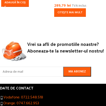
viteze
ADAUGĂ ÎN COȘ
289,79
lei
TVA inclus
CITEȘTE MAI MULT
Vrei sa afli de promotiile noastre?
Aboneaza-te la newsletter-ul nostru!
DATE DE CONTACT
Vodafone: 0722.548.518
Orange: 0747.662.953